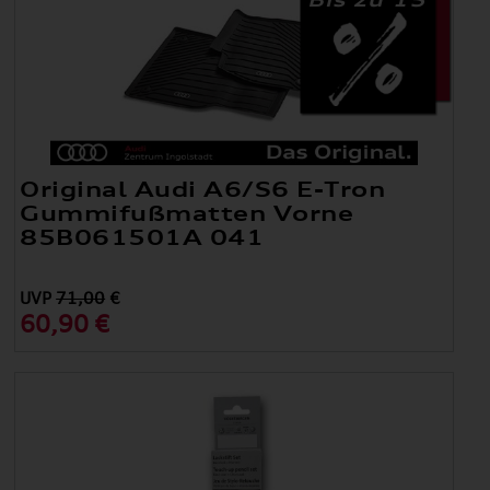
Original Audi A6/S6 E-Tron
Gummifußmatten Vorne
85B061501A 041
UVP
71,00
€
60,90 €