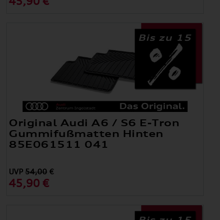
45,90 €
Bis zu 15
Original Audi A6 / S6 E-Tron
Gummifußmatten Hinten
85E061511 041
UVP
54,00
€
45,90 €
Bis zu 15