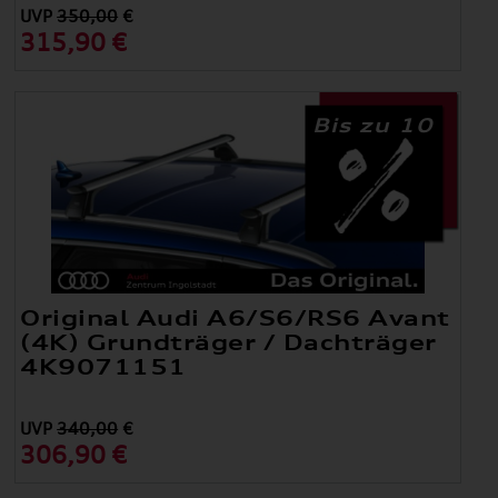
UVP
350,00
€
315,90 €
Bis zu 10
Original Audi A6/S6/RS6 Avant
(4K) Grundträger / Dachträger
4K9071151
UVP
340,00
€
306,90 €