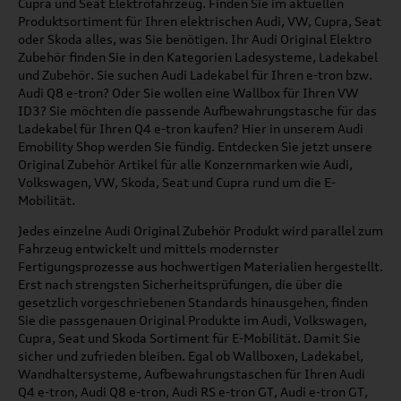
Cupra und Seat Elektrofahrzeug. Finden Sie im aktuellen
Produktsortiment für Ihren elektrischen Audi, VW, Cupra, Seat
oder Skoda alles, was Sie benötigen. Ihr Audi Original Elektro
Zubehör finden Sie in den Kategorien Ladesysteme, Ladekabel
und Zubehör. Sie suchen Audi Ladekabel für Ihren e-tron bzw.
Audi Q8 e-tron? Oder Sie wollen eine Wallbox für Ihren VW
ID3? Sie möchten die passende Aufbewahrungstasche für das
Ladekabel für Ihren Q4 e-tron kaufen? Hier in unserem Audi
Emobility Shop werden Sie fündig. Entdecken Sie jetzt unsere
Original Zubehör Artikel für alle Konzernmarken wie Audi,
Volkswagen, VW, Skoda, Seat und Cupra rund um die E-
Mobilität.
Jedes einzelne Audi Original Zubehör Produkt wird parallel zum
Fahrzeug entwickelt und mittels modernster
Fertigungsprozesse aus hochwertigen Materialien hergestellt.
Erst nach strengsten Sicherheitsprüfungen, die über die
gesetzlich vorgeschriebenen Standards hinausgehen, finden
Sie die passgenauen Original Produkte im Audi, Volkswagen,
Cupra, Seat und Skoda Sortiment für E-Mobilität. Damit Sie
sicher und zufrieden bleiben. Egal ob Wallboxen, Ladekabel,
Wandhaltersysteme, Aufbewahrungstaschen für Ihren Audi
Q4 e-tron, Audi Q8 e-tron, Audi RS e-tron GT, Audi e-tron GT,