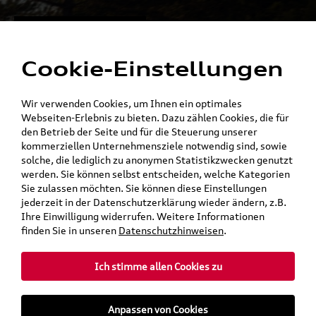
Alles für die
Menü
Elektromobilität
Cookie-Einstellungen
Ein Shop - alle Konzernmarken
Wir verwenden Cookies, um Ihnen ein optimales
Webseiten-Erlebnis zu bieten. Dazu zählen Cookies, die für
den Betrieb der Seite und für die Steuerung unserer
kommerziellen Unternehmensziele notwendig sind, sowie
solche, die lediglich zu anonymen Statistikzwecken genutzt
werden. Sie können selbst entscheiden, welche Kategorien
Sie zulassen möchten. Sie können diese Einstellungen
jederzeit in der Datenschutzerklärung wieder ändern, z.B.
Ihre Einwilligung widerrufen. Weitere Informationen
finden Sie in unseren
Datenschutzhinweisen
.
Ich stimme allen Cookies zu
teilen
Twitter
Instagram
WhatsApp
E-Mail
Anpassen von Cookies