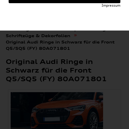
Impressum
»
»
Audi E-Mobility Shop
Weitere Artikel
»
»
Audi Original Zubehör
Sport & Design
»
Schriftzüge & Dekorfolien
Original Audi Ringe in Schwarz für die Front
Q5/SQ5 (FY) 80A071801
Original Audi Ringe in
Schwarz für die Front
Q5/SQ5 (FY) 80A071801