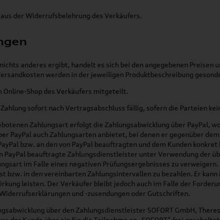
aus der Widerrufsbelehrung des Verkäufers.
ungen
nichts anderes ergibt, handelt es sich bei den angegebenen Preisen
d Versandkosten werden in der jeweiligen Produktbeschreibung geson
Online-Shop des Verkäufers mitgeteilt.
Zahlung sofort nach Vertragsabschluss fällig, sofern die Parteien ke
botenen Zahlungsart erfolgt die Zahlungsabwicklung über PayPal, wobe
ber PayPal auch Zahlungsarten anbietet, bei denen er gegenüber dem 
n PayPal bzw. an den von PayPal beauftragten und dem Kunden konkre
on PayPal beauftragte Zahlungsdienstleister unter Verwendung der ü
ungsart im Falle eines negativen Prüfungsergebnisses zu verweigern
 bzw. in den vereinbarten Zahlungsintervallen zu bezahlen. Er kann i
rkung leisten. Der Verkäufer bleibt jedoch auch im Falle der Forder
 Widerrufserklärungen und -zusendungen oder Gutschriften.
lungsabwicklung über den Zahlungsdienstleister SOFORT GmbH, Ther
 der Kunde über ein für die Teilnahme an „SOFORT“ frei geschaltet