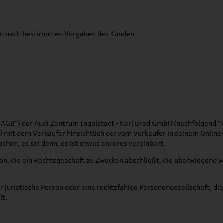
en nach bestimmten Vorgaben des Kunden
B") der Audi Zentrum Ingolstadt - Karl Brod GmbH (nachfolgend "Ver
 mit dem Verkäufer hinsichtlich der vom Verkäufer in seinem Online
hen, es sei denn, es ist etwas anderes vereinbart.
son, die ein Rechtsgeschäft zu Zwecken abschließt, die überwiegend w
 juristische Person oder eine rechtsfähige Personengesellschaft, die
lt.