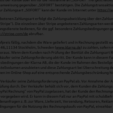
gsanweisung gegenüber „SOFORT“ bestätigen. Die Zahlungstransaktio
ur Zahlungsart „SOFORT“ kann der Kunde im Internet unter
https://
botenen Zahlungsart erfolgt die Zahlungsabwicklung über den Zahlun
 "Stripe"). Die einzelnen über Stripe angebotenen Zahlungsarten wer
ungsdienste bedienen, für die ggf. besondere Zahlungsbedingungen ge
s://stripe.com/de
abrufbar.
reis fällig, nachdem die Ware geliefert und in Rechnung gestellt wur
n 46,11134 Stockholm, Schweden (
www.klarna.de
) zu zahlen, sofern
 voraus. Wenn dem Kunden nach Prüfung der Bonität die Zahlungsart R
käufer seine Zahlungsforderung abtritt. Der Kunde kann in diesem Fa
tsbedingungen der Klarna AB, die der Kunde im Rahmen des Bestellpro
tellvolumen anzubieten und diese Zahlungsart bei Überschreitung d
onen im Online-Shop auf eine entsprechende Zahlungsbeschränkung h
 Verkäufer seine Zahlungsforderung an PayPal ab. Vor Annahme der A
ung durch. Der Verkäufer behält sich vor, dem Kunden die Zahlungsa
ayPal Rechnung“ von PayPal zugelassen, hat der Kunde den Rechnungs
 vorgegeben wird. Er kann in diesem Fall nur an PayPal mit schuldbef
denanfragen z. B. zur Ware, Lieferzeit, Versendung, Retouren, Rekl
ingungen für die Nutzung des Rechnungskaufs von PayPal, einsehbar