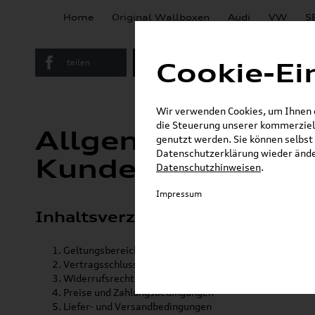
Home
Original Wallboxen
Audi
VW
S
teilen
Twitter
Instagram
Cookie-Ei
Wir verwenden Cookies, um Ihnen ei
die Steuerung unserer kommerziell
Allgemeine Gesc
genutzt werden. Sie können selbst 
Datenschutzerklärung wieder änder
Kundeninformati
Datenschutzhinweisen
.
Impressum
Inhaltsverzeichnis
Geltungsbereich
Vertragsschluss
Widerrufsrecht
Preise und Zahlungsbedingungen
Liefer- und Versandbedingungen