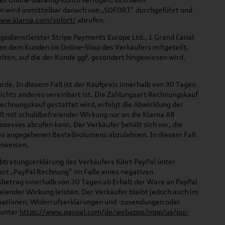
n wird unmittelbar danach von „SOFORT“ durchgeführt und
www.klarna.com/sofort/
abrufen.
gsdienstleister Stripe Payments Europe Ltd., 1 Grand Canal
den dem Kunden im Online-Shop des Verkäufers mitgeteilt.
lten, auf die der Kunde ggf. gesondert hingewiesen wird.
de. In diesem Fall ist der Kaufpreis innerhalb von 30 Tagen
 nichts anderes vereinbart ist. Die Zahlungsart Rechnungskauf
echnungskauf gestattet wird, erfolgt die Abwicklung der
ll mit schuldbefreiender Wirkung nur an die Klarna AB
zesses abrufen kann. Der Verkäufer behält sich vor, die
es angegebenen Bestellvolumens abzulehnen. In diesem Fall
inweisen.
btretungserklärung des Verkäufers führt PayPal unter
rt „PayPal Rechnung“ im Falle eines negativen
betrag innerhalb von 30 Tagen ab Erhalt der Ware an PayPal
reiender Wirkung leisten. Der Verkäufer bleibt jedoch auch im
amationen, Widerrufserklärungen und -zusendungen oder
 unter
https://www.paypal.com/de/webapps/mpp/ua/pui-