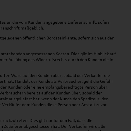
tes an die vom Kunden angegebene Lieferanschrift, sofern
feranschrift maßgeblich.
hstgelegenen öffentlichen Bordsteinkante, sofern sich aus den
 entstehenden angemessenen Kosten. Dies gilt im Hinblick auf
samer Ausübung des Widerrufsrechts durch den Kunden die in
uften Ware auf den Kunden über, sobald der Verkäufer die
rt hat. Handelt der Kunde als Verbraucher, geht die Gefahr
n den Kunden oder eine empfangsberechtigte Person über.
Verbrauchern bereits auf den Kunden über, sobald der
alt ausgeliefert hat, wenn der Kunde den Spediteur, den
r Verkäufer dem Kunden diese Person oder Anstalt zuvor
ückzutreten. Dies gilt nur für den Fall, dass die
m Zulieferer abgeschlossen hat. Der Verkäufer wird alle