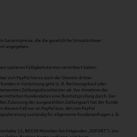
 um Gesamtpreise, die die gesetzliche Umsatzsteuer
dert angegeben.
inen späteren Fälligkeitstermin vereinbart haben.
i sich PayPal hierzu auch der Dienste dritter
Kunden in Vorleistung geht (z. B. Rechnungskauf oder
t benannten Zahlungsdienstleister ab. Vor Annahme der
bermittelten Kundendaten eine Bonitätsprüfung durch. Der
. Bei Zulassung der ausgewählten Zahlungsart hat der Kunde
n diesem Fall nur an PayPal bzw. den von PayPal
ungsabtretung zuständig für allgemeine Kundenanfragen z. B.
esienhöhe 12, 80339 München (im Folgenden „SOFORT“). Um
es Online-Banking-Konto verfügen, sich beim