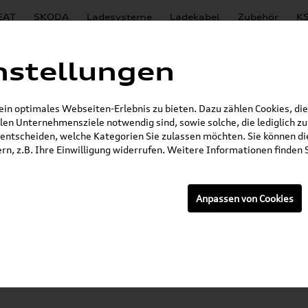
EAT
SKODA
Ladesysteme
Ladekabel
Zubehör
KS
E-Mail
nstellungen
n optimales Webseiten-Erlebnis zu bieten. Dazu zählen Cookies, die 
en Unternehmensziele notwendig sind, sowie solche, die lediglich 
häftsbedingungen m
entscheiden, welche Kategorien Sie zulassen möchten. Sie können die
n, z.B. Ihre Einwilligung widerrufen. Weitere Informationen finden S
onen
Anpassen von Cookies