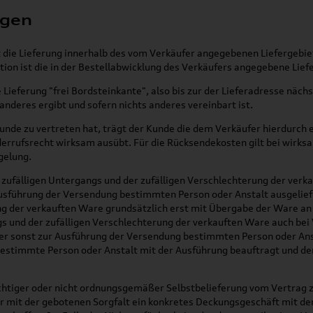
ngen
t die Lieferung innerhalb des vom Verkäufer angegebenen Liefergebie
ktion ist die in der Bestellabwicklung des Verkäufers angegebene Lie
e Lieferung "frei Bordsteinkante", also bis zur der Lieferadresse näc
nderes ergibt und sofern nichts anderes vereinbart ist.
Kunde zu vertreten hat, trägt der Kunde die dem Verkäufer hierdurch
derrufsrecht wirksam ausübt. Für die Rücksendekosten gilt bei wirk
gelung.
zufälligen Untergangs und der zufälligen Verschlechterung der verka
usführung der Versendung bestimmten Person oder Anstalt ausgeliefe
ung der verkauften Ware grundsätzlich erst mit Übergabe der Ware a
s und der zufälligen Verschlechterung der verkauften Ware auch bei 
er sonst zur Ausführung der Versendung bestimmten Person oder Anst
bestimmte Person oder Anstalt mit der Ausführung beauftragt und de
ichtiger oder nicht ordnungsgemäßer Selbstbelieferung vom Vertrag zur
er mit der gebotenen Sorgfalt ein konkretes Deckungsgeschäft mit de