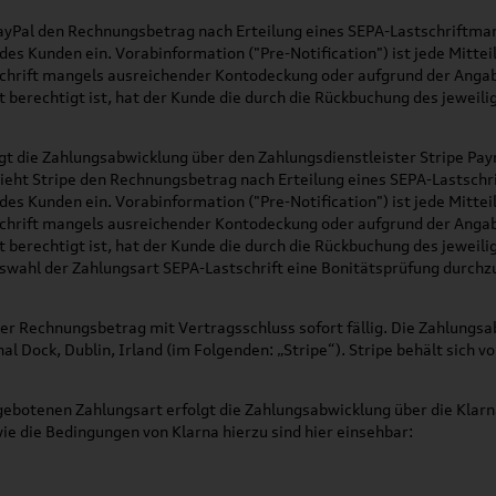
ayPal den Rechnungsbetrag nach Erteilung eines SEPA-Lastschriftmanda
 Kunden ein. Vorabinformation ("Pre-Notification") ist jede Mitteilu
schrift mangels ausreichender Kontodeckung oder aufgrund der Angab
t berechtigt ist, hat der Kunde die durch die Rückbuchung des jeweil
olgt die Zahlungsabwicklung über den Zahlungsdienstleister Stripe Pa
 zieht Stripe den Rechnungsbetrag nach Erteilung eines SEPA-Lastschri
 Kunden ein. Vorabinformation ("Pre-Notification") ist jede Mitteilu
schrift mangels ausreichender Kontodeckung oder aufgrund der Angab
t berechtigt ist, hat der Kunde die durch die Rückbuchung des jeweil
 Auswahl der Zahlungsart SEPA-Lastschrift eine Bonitätsprüfung durch
der Rechnungsbetrag mit Vertragsschluss sofort fällig. Die Zahlungsa
l Dock, Dublin, Irland (im Folgenden: „Stripe“). Stripe behält sich 
gebotenen Zahlungsart erfolgt die Zahlungsabwicklung über die Klar
e die Bedingungen von Klarna hierzu sind hier einsehbar: