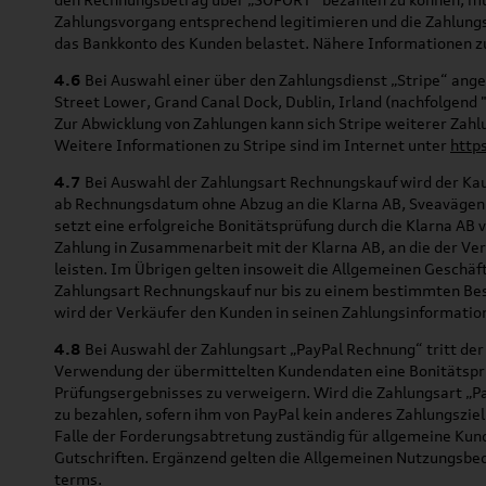
Zahlungsvorgang entsprechend legitimieren und die Zahlun
das Bankkonto des Kunden belastet. Nähere Informationen z
4.6
Bei Auswahl einer über den Zahlungsdienst „Stripe“ ange
Street Lower, Grand Canal Dock, Dublin, Irland (nachfolgend
Zur Abwicklung von Zahlungen kann sich Stripe weiterer Zahl
Weitere Informationen zu Stripe sind im Internet unter
http
4.7
Bei Auswahl der Zahlungsart Rechnungskauf wird der Kaufp
ab Rechnungsdatum ohne Abzug an die Klarna AB, Sveaväge
setzt eine erfolgreiche Bonitätsprüfung durch die Klarna AB
Zahlung in Zusammenarbeit mit der Klarna AB, an die der Ver
leisten. Im Übrigen gelten insoweit die Allgemeinen Geschäf
Zahlungsart Rechnungskauf nur bis zu einem bestimmten Bes
wird der Verkäufer den Kunden in seinen Zahlungsinformati
4.8
Bei Auswahl der Zahlungsart „PayPal Rechnung“ tritt der
Verwendung der übermittelten Kundendaten eine Bonitätsprüf
Prüfungsergebnisses zu verweigern. Wird die Zahlungsart „P
zu bezahlen, sofern ihm von PayPal kein anderes Zahlungsziel
Falle der Forderungsabtretung zuständig für allgemeine Kun
Gutschriften. Ergänzend gelten die Allgemeinen Nutzungsbed
terms
.