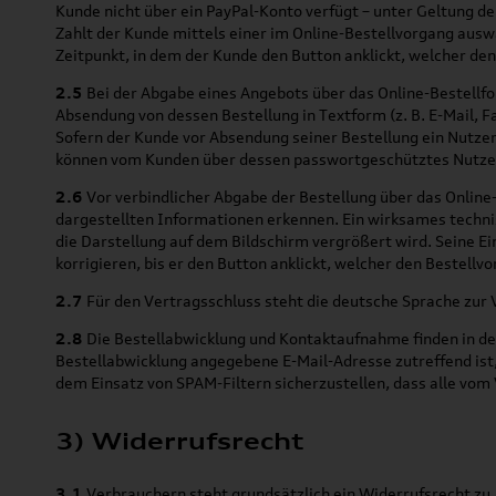
Kunde nicht über ein PayPal-Konto verfügt – unter Geltung 
Zahlt der Kunde mittels einer im Online-Bestellvorgang aus
Zeitpunkt, in dem der Kunde den Button anklickt, welcher den
2.5
Bei der Abgabe eines Angebots über das Online-Bestellf
Absendung von dessen Bestellung in Textform (z. B. E-Mail, 
Sofern der Kunde vor Absendung seiner Bestellung ein Nutzer
können vom Kunden über dessen passwortgeschütztes Nutzer
2.6
Vor verbindlicher Abgabe der Bestellung über das Onlin
dargestellten Informationen erkennen. Ein wirksames techni
die Darstellung auf dem Bildschirm vergrößert wird. Seine E
korrigieren, bis er den Button anklickt, welcher den Bestellv
2.7
Für den Vertragsschluss steht die deutsche Sprache zur 
2.8
Die Bestellabwicklung und Kontaktaufnahme finden in der 
Bestellabwicklung angegebene E-Mail-Adresse zutreffend ist
dem Einsatz von SPAM-Filtern sicherzustellen, dass alle vom
3) Widerrufsrecht
3.1
Verbrauchern steht grundsätzlich ein Widerrufsrecht zu.