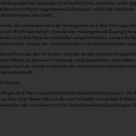
der Bedingungen für Zahlungen ohne PayPal-Konto, einsehbar unter
htt
wählbaren von PayPal angebotenen Zahlungsart, erklärt der Verkäufe
 Bestellvorgang abschließt.
ormular des Verkäufers wird der Vertragstext nach dem Vertragssch
Fax oder Brief) übermittelt. Eine darüber hinausgehende Zugänglichma
konto im Online-Shop des Verkäufers eingerichtet hat, werden die Be
konto unter Angabe der entsprechenden Login-Daten kostenlos abg
e-Bestellformular des Verkäufers kann der Kunde mögliche Eingabefe
sches Mittel zur besseren Erkennung von Eingabefehlern kann dabei d
ingaben kann der Kunde im Rahmen des elektronischen Bestellprozess
organg abschließt.
Verfügung.
Regel per E-Mail und automatisierter Bestellabwicklung statt. Der K
, so dass unter dieser Adresse die vom Verkäufer versandten E-Mail
 Verkäufer oder von diesem mit der Bestellabwicklung beauftragten D