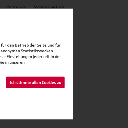
E Wallboxen
Weitere Artikel
für den Betrieb der Seite und für
zu anonymen Statistikzwecken
it
se Einstellungen jederzeit in der
ie in unseren
Ich stimme allen Cookies zu