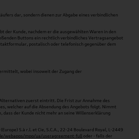
äufers dar, sondern dienen zur Abgabe eines verbindlichen
gibt der Kunde, nachdem er die ausgewählten Waren in den
ießenden Buttons ein rechtlich verbindliches Vertragsangebot
ntaktformular, postalisch oder telefonisch gegenüber dem
ermittelt, wobei insoweit der Zugang der
ternativen zuerst eintritt. Die Frist zur Annahme des
es, welcher auf die Absendung des Angebots folgt. Nimmt
e, dass der Kunde nicht mehr an seine Willenserklärung
urope) S.à r.l. et Cie, S.C.A., 22-24 Boulevard Royal, L-2449
de/webapps/mpp/ua/useragreement-full
oder - falls der