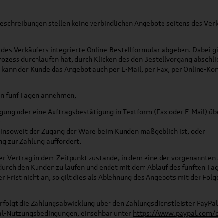
schreibungen stellen keine verbindlichen Angebote seitens des Verk
des Verkäufers integrierte Online-Bestellformular abgeben. Dabei 
rozess durchlaufen hat, durch Klicken des den Bestellvorgang abschl
kann der Kunde das Angebot auch per E-Mail, per Fax, per Online-Ko
on fünf Tagen annehmen,
gung oder eine Auftragsbestätigung in Textform (Fax oder E-Mail) üb
r
i insoweit der Zugang der Ware beim Kunden maßgeblich ist, oder
g zur Zahlung auffordert.
 Vertrag in dem Zeitpunkt zustande, in dem eine der vorgenannten Al
rch den Kunden zu laufen und endet mit dem Ablauf des fünften Tag
Frist nicht an, so gilt dies als Ablehnung des Angebots mit der Folg
olgt die Zahlungsabwicklung über den Zahlungsdienstleister PayPal (E
Pal-Nutzungsbedingungen, einsehbar unter
https://www.paypal.com/