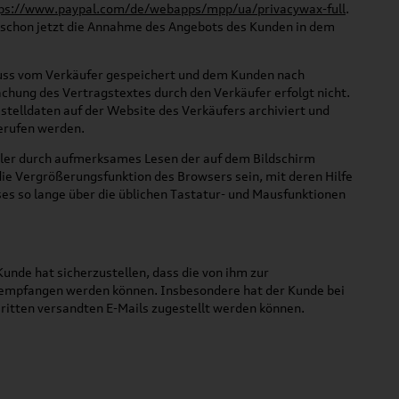
ps://www.paypal.com/de/webapps/mpp/ua/privacywax-full
.
r schon jetzt die Annahme des Angebots des Kunden in dem
luss vom Verkäufer gespeichert und dem Kunden nach
chung des Vertragstextes durch den Verkäufer erfolgt nicht.
stelldaten auf der Website des Verkäufers archiviert und
erufen werden.
hler durch aufmerksames Lesen der auf dem Bildschirm
ie Vergrößerungsfunktion des Browsers sein, mit deren Hilfe
es so lange über die üblichen Tastatur- und Mausfunktionen
unde hat sicherzustellen, dass die von ihm zur
s empfangen werden können. Insbesondere hat der Kunde bei
ritten versandten E-Mails zugestellt werden können.