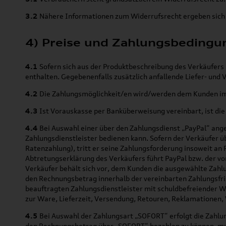
3.2
Nähere Informationen zum Widerrufsrecht ergeben sich 
4) Preise und Zahlungsbeding
4.1
Sofern sich aus der Produktbeschreibung des Verkäufers 
enthalten. Gegebenenfalls zusätzlich anfallende Liefer- un
4.2
Die Zahlungsmöglichkeit/en wird/werden dem Kunden im 
4.3
Ist Vorauskasse per Banküberweisung vereinbart, ist die 
4.4
Bei Auswahl einer über den Zahlungsdienst „PayPal“ ange
Zahlungsdienstleister bedienen kann. Sofern der Verkäufer ü
Ratenzahlung), tritt er seine Zahlungsforderung insoweit a
Abtretungserklärung des Verkäufers führt PayPal bzw. der v
Verkäufer behält sich vor, dem Kunden die ausgewählte Zahl
den Rechnungsbetrag innerhalb der vereinbarten Zahlungsfrist
beauftragten Zahlungsdienstleister mit schuldbefreiender Wi
zur Ware, Lieferzeit, Versendung, Retouren, Reklamationen,
4.5
Bei Auswahl der Zahlungsart „SOFORT“ erfolgt die Zah
den Rechnungsbetrag über „SOFORT“ bezahlen zu können, muss