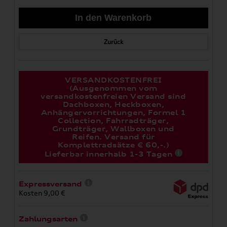
Zurück
VERSANDKOSTENFREI
(Ausgenommen vom
versandkostenfreien Versand sind
Dachboxen, Heckboxen,
Anhängervorrichtungen, Formel 1
Collection, Fahrradträger,
Grundträger, Wallboxen und
Reifen. Versand für
Komplettradsätze € 60,-.)
Lieferbar innerhalb 1-3 Tagen
Expressversand
Kosten 9,00 €
Zahlungsarten