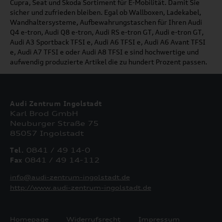
Cupra, Seat und Skoda Sortiment für E-Mobilität. Damit Sie
sicher und zufrieden bleiben. Egal ob Wallboxen, Ladekabel,
Wandhaltersysteme, Aufbewahrungstaschen für Ihren Audi
Q4 e-tron, Audi Q8 e-tron, Audi RS e-tron GT, Audi e-tron GT,
Audi A3 Sportback TFSI e, Audi A6 TFSI e, Audi A6 Avant TFSI
e, Audi A7 TFSI e oder Audi A8 TFSI e sind hochwertige und
aufwendig produzierte Artikel die zu hundert Prozent passen.
Audi Zentrum Ingolstadt
Karl Brod GmbH
Neuburger Straße 75
85057 Ingolstadt
Tel.
0841 / 49 14-0
Fax
0841 / 49 14-112
info@audi-zentrum-ingolstadt.de
http://www.audi-zentrum-ingolstadt.de
Homepage
Widerrufsrecht
Impressum