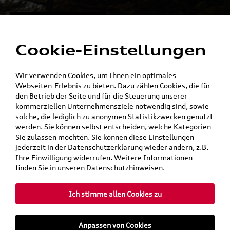
Alles für die
Menü
Elektromobilität
Cookie-Einstellungen
Ein Shop - alle Konzernmarken
Wir verwenden Cookies, um Ihnen ein optimales
Webseiten-Erlebnis zu bieten. Dazu zählen Cookies, die für
den Betrieb der Seite und für die Steuerung unserer
kommerziellen Unternehmensziele notwendig sind, sowie
solche, die lediglich zu anonymen Statistikzwecken genutzt
werden. Sie können selbst entscheiden, welche Kategorien
Sie zulassen möchten. Sie können diese Einstellungen
jederzeit in der Datenschutzerklärung wieder ändern, z.B.
Ihre Einwilligung widerrufen. Weitere Informationen
finden Sie in unseren
Datenschutzhinweisen
.
Ich stimme allen Cookies zu
teilen
Twitter
Instagram
WhatsApp
E-Mail
Anpassen von Cookies