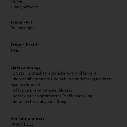
Farbe:
silber, schwarz
Träger-Art:
Relingträger
Träger-Profil:
T-Nut
Lieferumfang:
- 1 Satz = 2 Stück (Tragbrücke vorn und hinten)
- diebstahlhemmender Verschlusseinrichtung (codierte
Spannschraube)
- inklusive Drehmomentschlüssel
- aeroakustisch optimierter Profilabdeckung
- detaillierter Einbauanleitung
Artikelnummer:
4K9071151