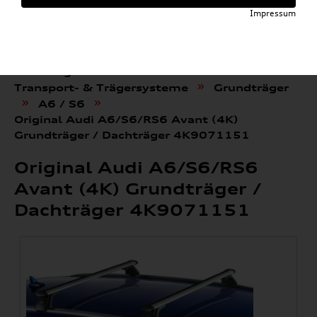
Impressum
»
»
Audi E-Mobility Shop
Weitere Artikel
»
Audi Original Zubehör
»
Transport- & Trägersysteme
Grundträger
»
»
A6 / S6
Original Audi A6/S6/RS6 Avant (4K)
Grundträger / Dachträger 4K9071151
Original Audi A6/S6/RS6
Avant (4K) Grundträger /
Dachträger 4K9071151