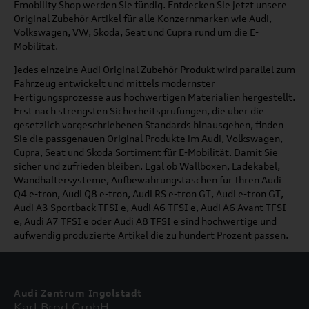
Emobility Shop werden Sie fündig. Entdecken Sie jetzt unsere
Original Zubehör Artikel für alle Konzernmarken wie Audi,
Volkswagen, VW, Skoda, Seat und Cupra rund um die E-
Mobilität.
Jedes einzelne Audi Original Zubehör Produkt wird parallel zum
Fahrzeug entwickelt und mittels modernster
Fertigungsprozesse aus hochwertigen Materialien hergestellt.
Erst nach strengsten Sicherheitsprüfungen, die über die
gesetzlich vorgeschriebenen Standards hinausgehen, finden
Sie die passgenauen Original Produkte im Audi, Volkswagen,
Cupra, Seat und Skoda Sortiment für E-Mobilität. Damit Sie
sicher und zufrieden bleiben. Egal ob Wallboxen, Ladekabel,
Wandhaltersysteme, Aufbewahrungstaschen für Ihren Audi
Q4 e-tron, Audi Q8 e-tron, Audi RS e-tron GT, Audi e-tron GT,
Audi A3 Sportback TFSI e, Audi A6 TFSI e, Audi A6 Avant TFSI
e, Audi A7 TFSI e oder Audi A8 TFSI e sind hochwertige und
aufwendig produzierte Artikel die zu hundert Prozent passen.
Audi Zentrum Ingolstadt
Karl Brod GmbH