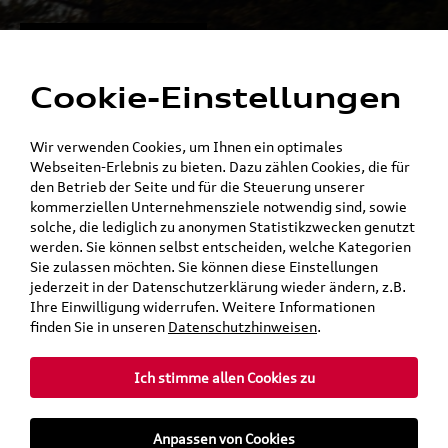
Alles für die
Menü
Elektromobilität
Cookie-Einstellungen
Ein Shop - alle Konzernmarken
Wir verwenden Cookies, um Ihnen ein optimales
Webseiten-Erlebnis zu bieten. Dazu zählen Cookies, die für
den Betrieb der Seite und für die Steuerung unserer
kommerziellen Unternehmensziele notwendig sind, sowie
solche, die lediglich zu anonymen Statistikzwecken genutzt
werden. Sie können selbst entscheiden, welche Kategorien
Sie zulassen möchten. Sie können diese Einstellungen
jederzeit in der Datenschutzerklärung wieder ändern, z.B.
Ihre Einwilligung widerrufen. Weitere Informationen
finden Sie in unseren
Datenschutzhinweisen
.
Ich stimme allen Cookies zu
teilen
Twitter
Instagram
WhatsApp
E-Mail
Anpassen von Cookies