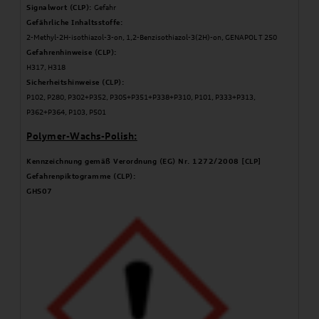
Signalwort (CLP):
Gefahr
Gefährliche Inhaltsstoffe:
2-Methyl-2H-isothiazol-3-on, 1,2-Benzisothiazol-3(2H)-on, GENAPOL T 250
Gefahrenhinweise (CLP):
H317, H318
Sicherheitshinweise (CLP):
P102, P280, P302+P352, P305+P351+P338+P310, P101, P333+P313,
P362+P364, P103, P501
Polymer-Wachs-Polish:
Kennzeichnung gemäß Verordnung (EG) Nr. 1272/2008 [CLP]
Gefahrenpiktogramme (CLP):
GHS07