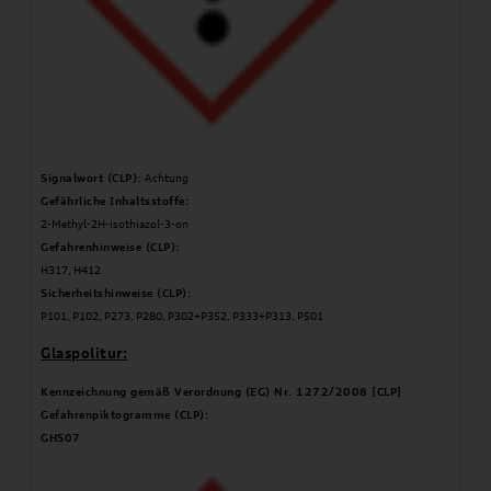
Signalwort (CLP):
Achtung
Gefährliche Inhaltsstoffe:
2-Methyl-2H-isothiazol-3-on
Gefahrenhinweise (CLP):
H317, H412
Sicherheitshinweise (CLP):
P101, P102, P273, P280, P302+P352, P333+P313, P501
Glaspolitur:
Kennzeichnung gemäß Verordnung (EG) Nr. 1272/2008 [CLP]
Gefahrenpiktogramme (CLP):
GHS07