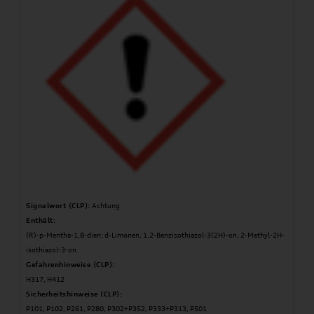
Signalwort (CLP):
Achtung
Enthält:
(R)-p-Mentha-1,8-dien; d-Limonen, 1,2-Benzisothiazol-3(2H)-on, 2-Methyl-2H-
isothiazol-3-on
Gefahrenhinweise (CLP):
H317, H412
Sicherheitshinweise (CLP):
P101, P102, P261, P280, P302+P352, P333+P313, P501