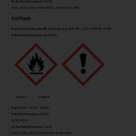
Sicherheitshinweise (CLP):
P101, P102, P280, P302+P352, P333+P313, P501
Antifrost:
Kennzeichnung gemäß Verordnung (EG) Nr. 1272/2008 [CLP]
Gefahrenpiktogramme (CLP):
GHS02 GHS07
Signalwort (CLP):
Gefahr
Gefahrenhinweise (CLP):
H225, H319
Sicherheitshinweise (CLP):
P101, P102, P210, P305+P351+P338, P501