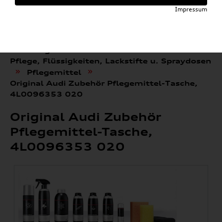
Impressum
»
»
Audi E-Mobility Shop
Weitere Artikel
»
Audi Original Zubehör
Pflege, Flüssigkeiten, Lackstifte u. Spraydosen
»
»
Pflegemittel
Original Audi Zubehör Pflegemittel-Tasche,
4L0096353 020
Original Audi Zubehör
Pflegemittel-Tasche,
4L0096353 020