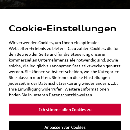
Alles für die
Menü
Elektromobilität
Cookie-Einstellungen
Ein Shop - alle Konzernmarken
Wir verwenden Cookies, um Ihnen ein optimales
Webseiten-Erlebnis zu bieten. Dazu zählen Cookies, die für
den Betrieb der Seite und für die Steuerung unserer
kommerziellen Unternehmensziele notwendig sind, sowie
solche, die lediglich zu anonymen Statistikzwecken genutzt
werden. Sie können selbst entscheiden, welche Kategorien
Sie zulassen möchten. Sie können diese Einstellungen
jederzeit in der Datenschutzerklärung wieder ändern, z.B.
Ihre Einwilligung widerrufen. Weitere Informationen
finden Sie in unseren
Datenschutzhinweisen
.
Ich stimme allen Cookies zu
teilen
Twitter
Instagram
WhatsApp
E-Mail
Anpassen von Cookies