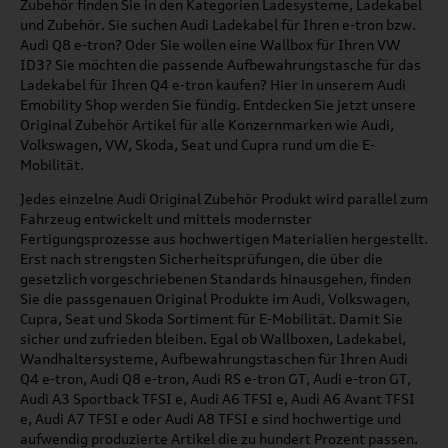
Zubehör finden Sie in den Kategorien Ladesysteme, Ladekabel
und Zubehör. Sie suchen Audi Ladekabel für Ihren e-tron bzw.
Audi Q8 e-tron? Oder Sie wollen eine Wallbox für Ihren VW
ID3? Sie möchten die passende Aufbewahrungstasche für das
Ladekabel für Ihren Q4 e-tron kaufen? Hier in unserem Audi
Emobility Shop werden Sie fündig. Entdecken Sie jetzt unsere
Original Zubehör Artikel für alle Konzernmarken wie Audi,
Volkswagen, VW, Skoda, Seat und Cupra rund um die E-
Mobilität.
Jedes einzelne Audi Original Zubehör Produkt wird parallel zum
Fahrzeug entwickelt und mittels modernster
Fertigungsprozesse aus hochwertigen Materialien hergestellt.
Erst nach strengsten Sicherheitsprüfungen, die über die
gesetzlich vorgeschriebenen Standards hinausgehen, finden
Sie die passgenauen Original Produkte im Audi, Volkswagen,
Cupra, Seat und Skoda Sortiment für E-Mobilität. Damit Sie
sicher und zufrieden bleiben. Egal ob Wallboxen, Ladekabel,
Wandhaltersysteme, Aufbewahrungstaschen für Ihren Audi
Q4 e-tron, Audi Q8 e-tron, Audi RS e-tron GT, Audi e-tron GT,
Audi A3 Sportback TFSI e, Audi A6 TFSI e, Audi A6 Avant TFSI
e, Audi A7 TFSI e oder Audi A8 TFSI e sind hochwertige und
aufwendig produzierte Artikel die zu hundert Prozent passen.