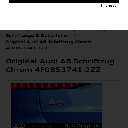
Impressum
»
»
Audi E-Mobility Shop
Weitere Artikel
»
»
Audi Original Zubehör
Sport & Design
»
Schriftzüge & Dekorfolien
Original Audi A6 Schriftzug Chrom
4F0853741 2ZZ
Original Audi A6 Schriftzug
Chrom 4F0853741 2ZZ