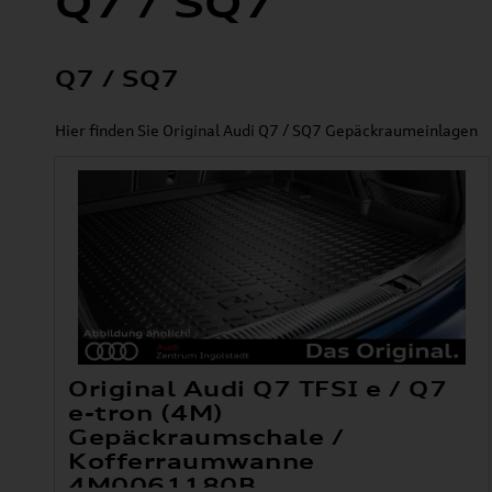
Q7 / SQ7
Q7 / SQ7
Hier finden Sie Original Audi Q7 / SQ7 Gepäckraumeinlagen
Original Audi Q7 TFSI e / Q7
e-tron (4M)
Gepäckraumschale /
Kofferraumwanne
4M0061180B