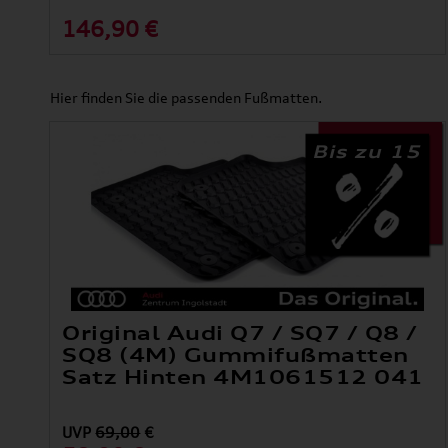
146,90 €
Hier finden Sie die passenden Fußmatten.
Bis zu 15
Original Audi Q7 / SQ7 / Q8 /
SQ8 (4M) Gummifußmatten
Satz Hinten 4M1061512 041
UVP
69,00
€