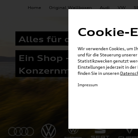
Home
Original Wallboxen
Audi
VW
S
Cookie-E
Alles für die Elektromob
Wir verwenden Cookies, um Ihn
und für die Steuerung unsere
Ein Shop - alle
Statistikzwecken genutzt werd
Einstellungen jederzeit in de
Konzernmarken
finden Sie in unseren
Datensc
Impressum