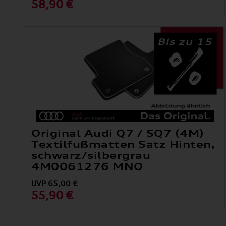
58,90 €
Bis zu 15
Original Audi Q7 / SQ7 (4M)
Textilfußmatten Satz Hinten,
schwarz/silbergrau
4M0061276 MNO
UVP
65,00
€
55,90 €