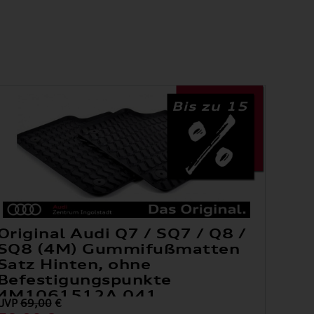
Bis zu 15
Original Audi Q7 / SQ7 / Q8 /
SQ8 (4M) Gummifußmatten
Satz Hinten, ohne
Befestigungspunkte
4M1061512A 041
UVP
69,00
€