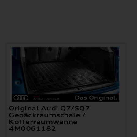
Original Audi Q7/SQ7
Gepäckraumschale /
Kofferraumwanne
4M0061182