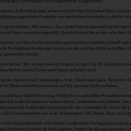
n und das Fahrerlebnis noch angenehmer zu gestalten.
stemen, Fußmatten oder anderen nützlichen Zubehörartikeln suchen -
fältig ausgewählte Produkte von namhaften Herstellern, die für ihre
hrzeug anzubieten. Wir wissen, dass jedes Fahrzeugmodell seine eigen
a und Cupra zusammengestellt. Damit können Sie sicher sein, dass Si
vigation, um Ihre Suche nach dem gewünschten Zubehör schnell und e
ierte Produktbeschreibungen lesen, um die richtige Wahl zu treffen.
er passenden Artikel.
ng verlassen. Wir wissen, wie wichtig es ist, dass Sie Ihr Zubehör sc
 bearbeitet und zu Ihnen nach Hause geliefert wird.
zeug der Marken Audi, Volkswagen, Seat, Skoda und Cupra. Besuchen S
d Ihr Elektromobilitätserlebnis auf die nächste Stufe zu heben.
ra und Seat Elektrofahrzeug. Finden Sie im aktuellen Produktsortime
finden Sie in den Kategorien Ladesysteme, Ladekabel und Zubehör. Sie 
 die passende Aufbewahrungstasche für das Ladekabel für Ihren Q4 e-
für alle Konzernmarken wie Audi, Volkswagen, VW, Skoda, Seat und Cup
zum Fahrzeug entwickelt und mittels modernster Fertigungsprozesse a
rgeschriebenen Standards hinausgehen, finden Sie die passgenauen Or