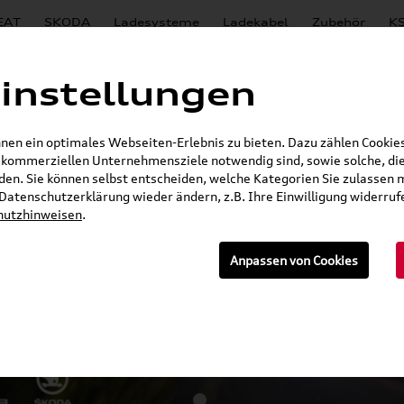
EAT
SKODA
Ladesysteme
Ladekabel
Zubehör
KS
instellungen
ilität
en ein optimales Webseiten-Erlebnis zu bieten. Dazu zählen Cookies,
r kommerziellen Unternehmensziele notwendig sind, sowie solche, die
en. Sie können selbst entscheiden, welche Kategorien Sie zulassen 
r Datenschutzerklärung wieder ändern, z.B. Ihre Einwilligung widerru
hutzhinweisen
.
Anpassen von Cookies