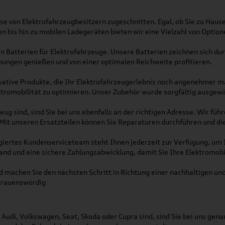
sse von Elektrofahrzeugbesitzern zugeschnitten. Egal, ob Sie zu Hau
bis hin zu mobilen Ladegeräten bieten wir eine Vielzahl von Optione
en Batterien für Elektrofahrzeuge. Unsere Batterien zeichnen sich du
hungen genießen und von einer optimalen Reichweite profitieren.
vative Produkte, die Ihr Elektrofahrzeugerlebnis noch angenehmer m
ktromobilität zu optimieren. Unser Zubehör wurde sorgfältig ausgewäh
zeug sind, sind Sie bei uns ebenfalls an der richtigen Adresse. Wir f
 Mit unseren Ersatzteilen können Sie Reparaturen durchführen und die
iertes Kundenserviceteam steht Ihnen jederzeit zur Verfügung, um 
sand und eine sichere Zahlungsabwicklung, damit Sie Ihre Elektromobil
 machen Sie den nächsten Schritt in Richtung einer nachhaltigen und
rtrauenswürdig
Audi, Volkswagen, Seat, Skoda oder Cupra sind, sind Sie bei uns gen