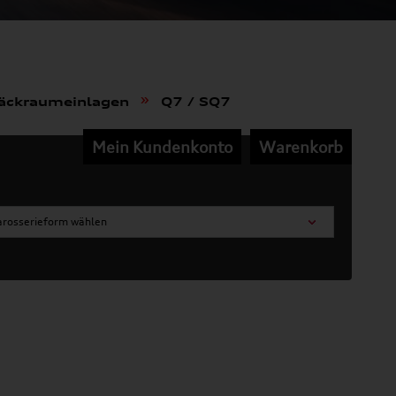
»
äckraumeinlagen
Q7 / SQ7
Mein Kundenkonto
Warenkorb
arosserieform wählen