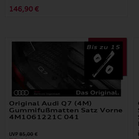
146,90 €
Bis zu 15
Original Audi Q7 (4M)
Gummifußmatten Satz Vorne
4M1061221C 041
UVP
85,00
€