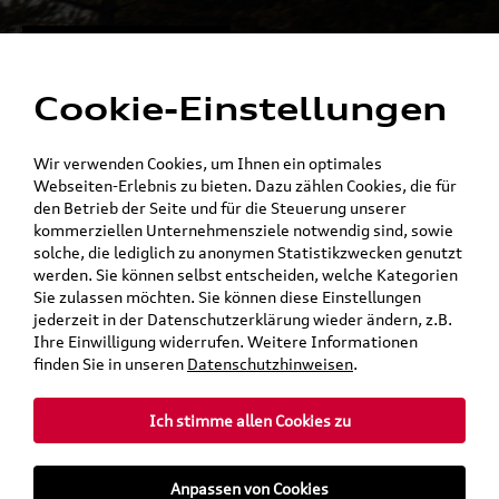
Alles für die
Menü
Elektromobilität
Cookie-Einstellungen
Ein Shop - alle Konzernmarken
Wir verwenden Cookies, um Ihnen ein optimales
Webseiten-Erlebnis zu bieten. Dazu zählen Cookies, die für
den Betrieb der Seite und für die Steuerung unserer
kommerziellen Unternehmensziele notwendig sind, sowie
solche, die lediglich zu anonymen Statistikzwecken genutzt
werden. Sie können selbst entscheiden, welche Kategorien
Sie zulassen möchten. Sie können diese Einstellungen
jederzeit in der Datenschutzerklärung wieder ändern, z.B.
Ihre Einwilligung widerrufen. Weitere Informationen
finden Sie in unseren
Datenschutzhinweisen
.
Ich stimme allen Cookies zu
teilen
Twitter
Instagram
WhatsApp
E-Mail
Anpassen von Cookies