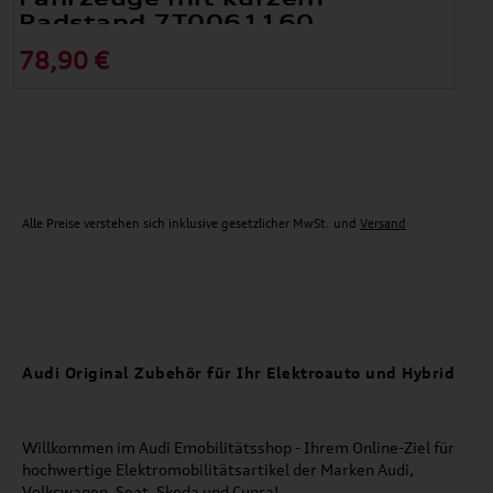
Radstand 7T0061160
78,90 €
Alle Preise verstehen sich inklusive gesetzlicher MwSt. und
Versand
Audi Original Zubehör für Ihr Elektroauto und Hybrid
Willkommen im Audi Emobilitätsshop - Ihrem Online-Ziel für
hochwertige Elektromobilitätsartikel der Marken Audi,
Volkswagen, Seat, Skoda und Cupra!