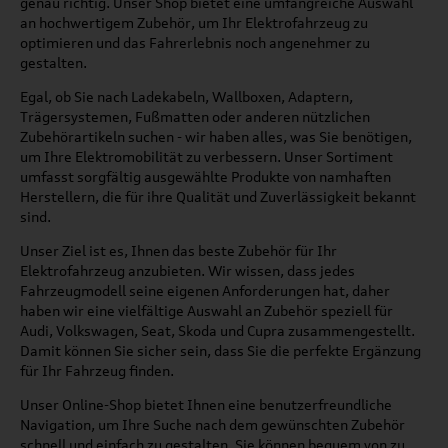
genau richtig. Unser Shop bietet eine umfangreiche Auswahl
an hochwertigem Zubehör, um Ihr Elektrofahrzeug zu
optimieren und das Fahrerlebnis noch angenehmer zu
gestalten.
Egal, ob Sie nach Ladekabeln, Wallboxen, Adaptern,
Trägersystemen, Fußmatten oder anderen nützlichen
Zubehörartikeln suchen - wir haben alles, was Sie benötigen,
um Ihre Elektromobilität zu verbessern. Unser Sortiment
umfasst sorgfältig ausgewählte Produkte von namhaften
Herstellern, die für ihre Qualität und Zuverlässigkeit bekannt
sind.
Unser Ziel ist es, Ihnen das beste Zubehör für Ihr
Elektrofahrzeug anzubieten. Wir wissen, dass jedes
Fahrzeugmodell seine eigenen Anforderungen hat, daher
haben wir eine vielfältige Auswahl an Zubehör speziell für
Audi, Volkswagen, Seat, Skoda und Cupra zusammengestellt.
Damit können Sie sicher sein, dass Sie die perfekte Ergänzung
für Ihr Fahrzeug finden.
Unser Online-Shop bietet Ihnen eine benutzerfreundliche
Navigation, um Ihre Suche nach dem gewünschten Zubehör
schnell und einfach zu gestalten. Sie können bequem von zu