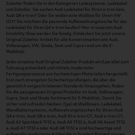
Zubehör finden Sie in den Kategorien Ladesysteme, Ladekabel
und Zubehör. Sie suchen Audi Ladekabel für Ihren e-tron bzw.
Audi Q8 e-tron? Oder Sie wollen eine Wallbox für Ihren VW
ID3? Sie möchten die passende Aufbewahrungstasche für das
Ladekabel für Ihren Q4 e-tron kaufen? Hier in unserem Audi
Emobility Shop werden Sie fündig. Entdecken Sie jetzt unsere
Original Zubehör Artikel für alle Konzernmarken wie Audi,
Volkswagen, VW, Skoda, Seat und Cupra rund um die E-
Mobilität.
Jedes einzelne Audi Original Zubehör Produkt wird parallel zum
Fahrzeug entwickelt und mittels modernster
Fertigungsprozesse aus hochwertigen Materialien hergestellt.
Erst nach strengsten Sicherheitsprüfungen, die über die
gesetzlich vorgeschriebenen Standards hinausgehen, finden
Sie die passgenauen Original Produkte im Audi, Volkswagen,
Cupra, Seat und Skoda Sortiment für E-Mobilität. Damit Sie
sicher und zufrieden bleiben. Egal ob Wallboxen, Ladekabel,
Wandhaltersysteme, Aufbewahrungstaschen für Ihren Audi
Q4 e-tron, Audi Q8 e-tron, Audi RS e-tron GT, Audi e-tron GT,
Audi A3 Sportback TFSI e, Audi A6 TFSI e, Audi A6 Avant TFSI
e, Audi A7 TFSI e oder Audi A8 TFSI e sind hochwertige und
aufwendig produzierte Artikel die zu hundert Prozent passen.