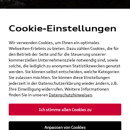
Alles für die
Menü
Elektromobilität
Cookie-Einstellungen
Ein Shop - alle Konzernmarken
Wir verwenden Cookies, um Ihnen ein optimales
Webseiten-Erlebnis zu bieten. Dazu zählen Cookies, die für
den Betrieb der Seite und für die Steuerung unserer
kommerziellen Unternehmensziele notwendig sind, sowie
solche, die lediglich zu anonymen Statistikzwecken genutzt
werden. Sie können selbst entscheiden, welche Kategorien
Sie zulassen möchten. Sie können diese Einstellungen
jederzeit in der Datenschutzerklärung wieder ändern, z.B.
Ihre Einwilligung widerrufen. Weitere Informationen
finden Sie in unseren
Datenschutzhinweisen
.
Ich stimme allen Cookies zu
teilen
Twitter
Instagram
WhatsApp
E-Mail
Anpassen von Cookies