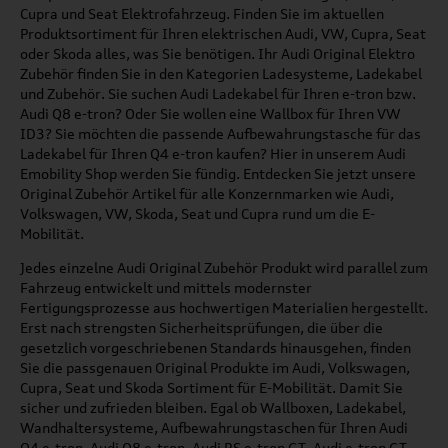
Cupra und Seat Elektrofahrzeug. Finden Sie im aktuellen
Produktsortiment für Ihren elektrischen Audi, VW, Cupra, Seat
oder Skoda alles, was Sie benötigen. Ihr Audi Original Elektro
Zubehör finden Sie in den Kategorien Ladesysteme, Ladekabel
und Zubehör. Sie suchen Audi Ladekabel für Ihren e-tron bzw.
Audi Q8 e-tron? Oder Sie wollen eine Wallbox für Ihren VW
ID3? Sie möchten die passende Aufbewahrungstasche für das
Ladekabel für Ihren Q4 e-tron kaufen? Hier in unserem Audi
Emobility Shop werden Sie fündig. Entdecken Sie jetzt unsere
Original Zubehör Artikel für alle Konzernmarken wie Audi,
Volkswagen, VW, Skoda, Seat und Cupra rund um die E-
Mobilität.
Jedes einzelne Audi Original Zubehör Produkt wird parallel zum
Fahrzeug entwickelt und mittels modernster
Fertigungsprozesse aus hochwertigen Materialien hergestellt.
Erst nach strengsten Sicherheitsprüfungen, die über die
gesetzlich vorgeschriebenen Standards hinausgehen, finden
Sie die passgenauen Original Produkte im Audi, Volkswagen,
Cupra, Seat und Skoda Sortiment für E-Mobilität. Damit Sie
sicher und zufrieden bleiben. Egal ob Wallboxen, Ladekabel,
Wandhaltersysteme, Aufbewahrungstaschen für Ihren Audi
Q4 e-tron, Audi Q8 e-tron, Audi RS e-tron GT, Audi e-tron GT,