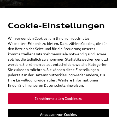
Alles für die
Menü
Elektromobilität
Cookie-Einstellungen
Ein Shop - alle Konzernmarken
Wir verwenden Cookies, um Ihnen ein optimales
Webseiten-Erlebnis zu bieten. Dazu zählen Cookies, die für
den Betrieb der Seite und für die Steuerung unserer
kommerziellen Unternehmensziele notwendig sind, sowie
solche, die lediglich zu anonymen Statistikzwecken genutzt
werden. Sie können selbst entscheiden, welche Kategorien
Sie zulassen möchten. Sie können diese Einstellungen
jederzeit in der Datenschutzerklärung wieder ändern, z.B.
Ihre Einwilligung widerrufen. Weitere Informationen
finden Sie in unseren
Datenschutzhinweisen
.
Ich stimme allen Cookies zu
teilen
Twitter
Instagram
WhatsApp
E-Mail
Anpassen von Cookies