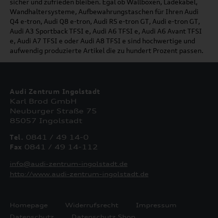
sicher und zufrieden bleiben. Egal ob Wallboxen, Ladekabel,
Wandhaltersysteme, Aufbewahrungstaschen für Ihren Audi
Q4 e-tron, Audi Q8 e-tron, Audi RS e-tron GT, Audi e-tron GT,
Audi A3 Sportback TFSI e, Audi A6 TFSI e, Audi A6 Avant TFSI
e, Audi A7 TFSI e oder Audi A8 TFSI e sind hochwertige und
aufwendig produzierte Artikel die zu hundert Prozent passen.
Audi Zentrum Ingolstadt
Karl Brod GmbH
Neuburger Straße 75
85057 Ingolstadt
Tel.
0841 / 49 14-0
Fax
0841 / 49 14-112
info@audi-zentrum-ingolstadt.de
http://www.audi-zentrum-ingolstadt.de
Homepage
Widerrufsrecht
Impressum
Datenschutz
Datenschutz Shop