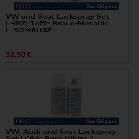
VW und Seat Lackspray Set
LH8Z; Toffe Braun-Metallic
LLS0M6H8Z
32,90 €
VW, Audi und Seat Lackspray
Set LC9A; Pure White /