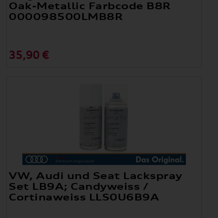
Oak-Metallic Farbcode B8R
000098500LMB8R
35,90 €
VW, Audi und Seat Lackspray
Set LB9A; Candyweiss /
Cortinaweiss LLS0U6B9A