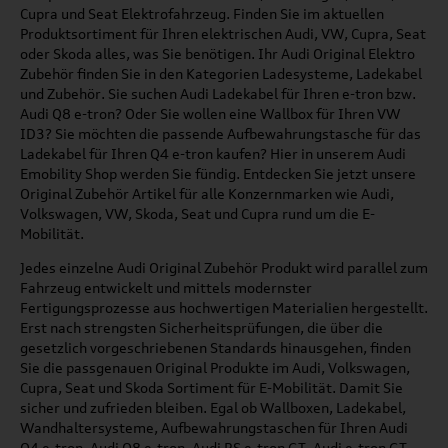
Cupra und Seat Elektrofahrzeug. Finden Sie im aktuellen
Produktsortiment für Ihren elektrischen Audi, VW, Cupra, Seat
oder Skoda alles, was Sie benötigen. Ihr Audi Original Elektro
Zubehör finden Sie in den Kategorien Ladesysteme, Ladekabel
und Zubehör. Sie suchen Audi Ladekabel für Ihren e-tron bzw.
Audi Q8 e-tron? Oder Sie wollen eine Wallbox für Ihren VW
ID3? Sie möchten die passende Aufbewahrungstasche für das
Ladekabel für Ihren Q4 e-tron kaufen? Hier in unserem Audi
Emobility Shop werden Sie fündig. Entdecken Sie jetzt unsere
Original Zubehör Artikel für alle Konzernmarken wie Audi,
Volkswagen, VW, Skoda, Seat und Cupra rund um die E-
Mobilität.
Jedes einzelne Audi Original Zubehör Produkt wird parallel zum
Fahrzeug entwickelt und mittels modernster
Fertigungsprozesse aus hochwertigen Materialien hergestellt.
Erst nach strengsten Sicherheitsprüfungen, die über die
gesetzlich vorgeschriebenen Standards hinausgehen, finden
Sie die passgenauen Original Produkte im Audi, Volkswagen,
Cupra, Seat und Skoda Sortiment für E-Mobilität. Damit Sie
sicher und zufrieden bleiben. Egal ob Wallboxen, Ladekabel,
Wandhaltersysteme, Aufbewahrungstaschen für Ihren Audi
Q4 e-tron, Audi Q8 e-tron, Audi RS e-tron GT, Audi e-tron GT,