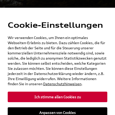
Alles für die
Menü
Elektromobilität
Cookie-Einstellungen
Ein Shop - alle Konzernmarken
Wir verwenden Cookies, um Ihnen ein optimales
Webseiten-Erlebnis zu bieten. Dazu zählen Cookies, die für
den Betrieb der Seite und für die Steuerung unserer
kommerziellen Unternehmensziele notwendig sind, sowie
solche, die lediglich zu anonymen Statistikzwecken genutzt
werden. Sie können selbst entscheiden, welche Kategorien
Sie zulassen möchten. Sie können diese Einstellungen
jederzeit in der Datenschutzerklärung wieder ändern, z.B.
Ihre Einwilligung widerrufen. Weitere Informationen
finden Sie in unseren
Datenschutzhinweisen
.
Ich stimme allen Cookies zu
teilen
Twitter
Instagram
WhatsApp
E-Mail
Anpassen von Cookies