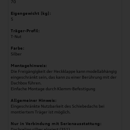
70
Eigengewicht [kg]:
5
Träger-Profil:
T-Nut
Farbe:
Silber
Montagehinweis:
Die Freigängigkeit der Heckklappe kann modellabhängig
eingeschränkt sein, das kann zu einer Berührung mit der
Dachbox führen.
Einfache Montage durch Klemm-Befestigung
Allgemeiner Hinweis:
Eingeschränkte Nutzbarkeit des Schiebedachs bei
montiertem Träger ist möglich.
Nur in Verbindung mit Serienausstattung:
Dachreling silber eloxiert (3S1)