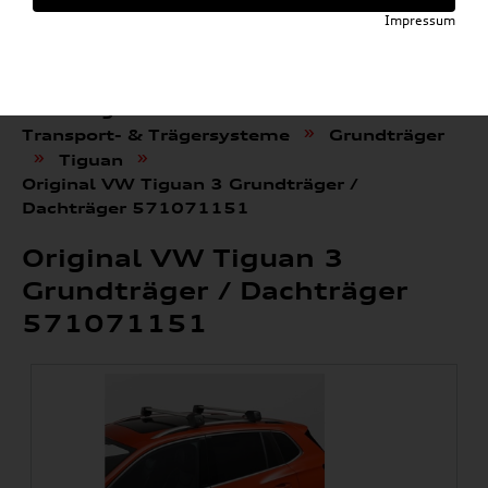
Impressum
»
»
Audi E-Mobility Shop
Weitere Artikel
»
Volkswagen Produkte
»
Transport- & Trägersysteme
Grundträger
»
»
Tiguan
Original VW Tiguan 3 Grundträger /
Dachträger 571071151
Original VW Tiguan 3
Grundträger / Dachträger
571071151