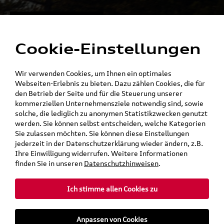
Alles für die
Menü
Elektromobilität
Cookie-Einstellungen
Ein Shop - alle Konzernmarken
Wir verwenden Cookies, um Ihnen ein optimales
Webseiten-Erlebnis zu bieten. Dazu zählen Cookies, die für
den Betrieb der Seite und für die Steuerung unserer
kommerziellen Unternehmensziele notwendig sind, sowie
solche, die lediglich zu anonymen Statistikzwecken genutzt
werden. Sie können selbst entscheiden, welche Kategorien
Sie zulassen möchten. Sie können diese Einstellungen
jederzeit in der Datenschutzerklärung wieder ändern, z.B.
Ihre Einwilligung widerrufen. Weitere Informationen
finden Sie in unseren
Datenschutzhinweisen
.
Ich stimme allen Cookies zu
teilen
Twitter
Instagram
WhatsApp
E-Mail
Anpassen von Cookies