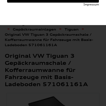
Impressum
»
»
Audi E-Mobility Shop
Weitere Artikel
»
Volkswagen Produkte
Komfort & Schutz
»
»
»
Gepäckraumeinlagen
Tiguan
Original VW Tiguan 3 Gepäckraumschale /
Kofferraumwanne für Fahrzeuge mit Basis-
Ladeboden 571061161A
Original VW Tiguan 3
Gepäckraumschale /
Kofferraumwanne für
Fahrzeuge mit Basis-
Ladeboden 571061161A