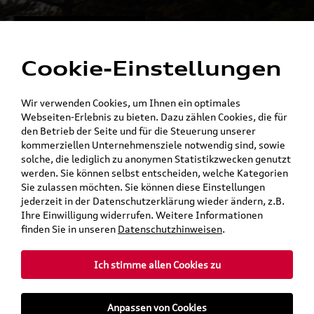
Alles für die
Menü
Elektromobilität
Cookie-Einstellungen
Ein Shop - alle Konzernmarken
Wir verwenden Cookies, um Ihnen ein optimales
Webseiten-Erlebnis zu bieten. Dazu zählen Cookies, die für
den Betrieb der Seite und für die Steuerung unserer
kommerziellen Unternehmensziele notwendig sind, sowie
solche, die lediglich zu anonymen Statistikzwecken genutzt
werden. Sie können selbst entscheiden, welche Kategorien
Sie zulassen möchten. Sie können diese Einstellungen
jederzeit in der Datenschutzerklärung wieder ändern, z.B.
Ihre Einwilligung widerrufen. Weitere Informationen
finden Sie in unseren
Datenschutzhinweisen
.
Ich stimme allen Cookies zu
teilen
Twitter
Instagram
WhatsApp
E-Mail
Anpassen von Cookies