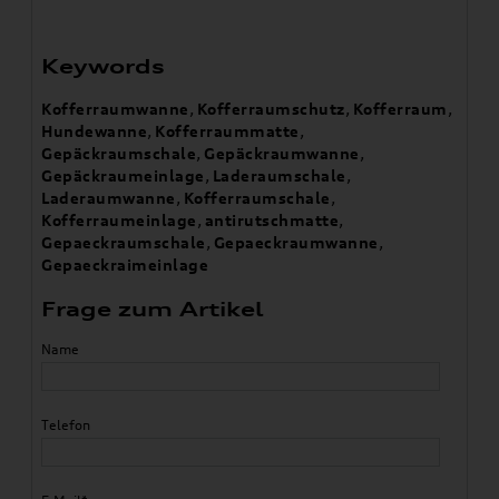
Keywords
Kofferraumwanne
,
Kofferraumschutz
,
Kofferraum
,
Hundewanne
,
Kofferraummatte
,
Gepäckraumschale
,
Gepäckraumwanne
,
Gepäckraumeinlage
,
Laderaumschale
,
Laderaumwanne
,
Kofferraumschale
,
Kofferraumeinlage
,
antirutschmatte
,
Gepaeckraumschale
,
Gepaeckraumwanne
,
Gepaeckraimeinlage
Frage zum Artikel
Name
Telefon