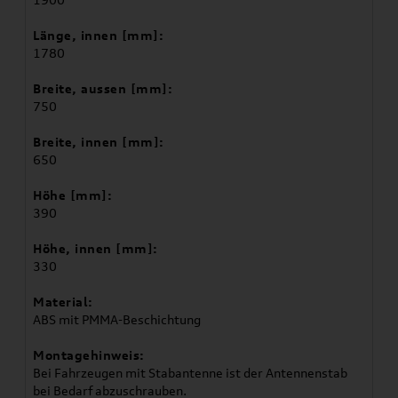
Länge, innen [mm]:
1780
Breite, aussen [mm]:
750
Breite, innen [mm]:
650
Höhe [mm]:
390
Höhe, innen [mm]:
330
Material:
ABS mit PMMA-Beschichtung
Montagehinweis:
Bei Fahrzeugen mit Stabantenne ist der Antennenstab
bei Bedarf abzuschrauben.