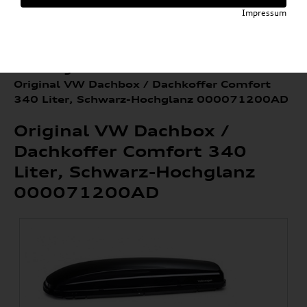
Impressum
»
»
Audi E-Mobility Shop
Weitere Artikel
»
»
Volkswagen Produkte
Dachboxen
Original VW Dachbox / Dachkoffer Comfort
340 Liter, Schwarz-Hochglanz 000071200AD
Original VW Dachbox /
Dachkoffer Comfort 340
Liter, Schwarz-Hochglanz
000071200AD