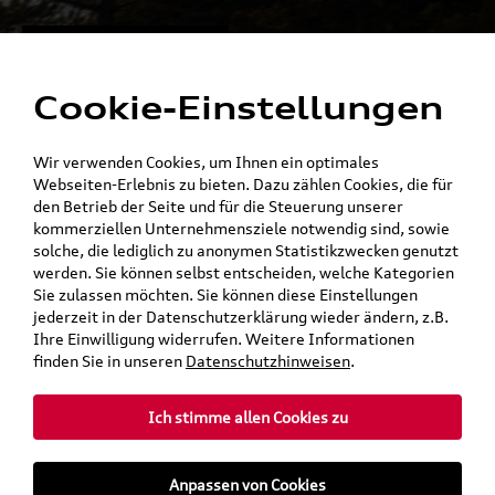
Alles für die
Menü
Elektromobilität
Cookie-Einstellungen
Ein Shop - alle Konzernmarken
Wir verwenden Cookies, um Ihnen ein optimales
Webseiten-Erlebnis zu bieten. Dazu zählen Cookies, die für
den Betrieb der Seite und für die Steuerung unserer
kommerziellen Unternehmensziele notwendig sind, sowie
solche, die lediglich zu anonymen Statistikzwecken genutzt
werden. Sie können selbst entscheiden, welche Kategorien
Sie zulassen möchten. Sie können diese Einstellungen
jederzeit in der Datenschutzerklärung wieder ändern, z.B.
Ihre Einwilligung widerrufen. Weitere Informationen
finden Sie in unseren
Datenschutzhinweisen
.
Ich stimme allen Cookies zu
teilen
Twitter
Instagram
WhatsApp
E-Mail
Anpassen von Cookies