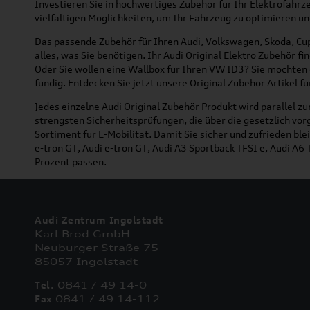
Investieren Sie in hochwertiges Zubehör für Ihr Elektrofahr
vielfältigen Möglichkeiten, um Ihr Fahrzeug zu optimieren un
Das passende Zubehör für Ihren Audi, Volkswagen, Skoda, Cup
alles, was Sie benötigen. Ihr Audi Original Elektro Zubehör 
Oder Sie wollen eine Wallbox für Ihren VW ID3? Sie möchten
fündig. Entdecken Sie jetzt unsere Original Zubehör Artikel 
Jedes einzelne Audi Original Zubehör Produkt wird parallel 
strengsten Sicherheitsprüfungen, die über die gesetzlich vo
Sortiment für E-Mobilität. Damit Sie sicher und zufrieden b
e-tron GT, Audi e-tron GT, Audi A3 Sportback TFSI e, Audi A6 
Prozent passen.
Audi Zentrum Ingolstadt
Karl Brod GmbH
Neuburger Straße 75
85057 Ingolstadt
Tel.
0841 / 49 14-0
Fax
0841 / 49 14-112