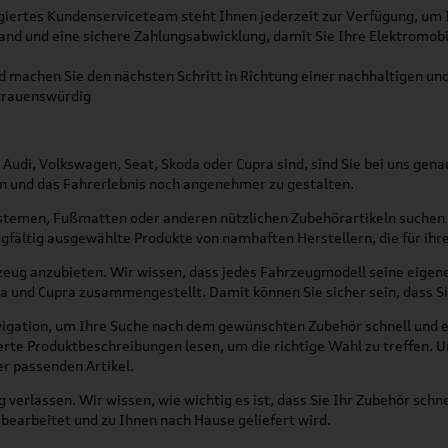
iertes Kundenserviceteam steht Ihnen jederzeit zur Verfügung, um 
sand und eine sichere Zahlungsabwicklung, damit Sie Ihre Elektromobil
 machen Sie den nächsten Schritt in Richtung einer nachhaltigen und
rtrauenswürdig
Audi, Volkswagen, Seat, Skoda oder Cupra sind, sind Sie bei uns gen
n und das Fahrerlebnis noch angenehmer zu gestalten.
stemen, Fußmatten oder anderen nützlichen Zubehörartikeln suchen -
fältig ausgewählte Produkte von namhaften Herstellern, die für ihre
hrzeug anzubieten. Wir wissen, dass jedes Fahrzeugmodell seine eigen
a und Cupra zusammengestellt. Damit können Sie sicher sein, dass Si
vigation, um Ihre Suche nach dem gewünschten Zubehör schnell und e
ierte Produktbeschreibungen lesen, um die richtige Wahl zu treffen.
er passenden Artikel.
ng verlassen. Wir wissen, wie wichtig es ist, dass Sie Ihr Zubehör sc
 bearbeitet und zu Ihnen nach Hause geliefert wird.