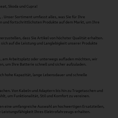
Seat, Skoda und Cupra!
. Unser Sortiment umfasst alles, was Sie für Ihre
en und fortschrittlichsten Produkte auf dem Markt, um Ihre
zustellen, dass Sie Artikel von höchster Qualität erhalten.
sich auf die Leistung und Langlebigkeit unserer Produkte
se, am Arbeitsplatz oder unterwegs aufladen möchten, wir
n, um Ihre Batterie schnell und sicher aufzuladen.
rch hohe Kapazität, lange Lebensdauer und schnelle
achen. Von Kabeln und Adaptern bis hin zu Tragetaschen und
lt, um Funktionalität, Stil und Komfort zu vereinen.
ühren eine umfangreiche Auswahl an hochwertigen Ersatzteilen,
 Leistungsfähigkeit Ihres Elektrofahrzeugs erhalten.