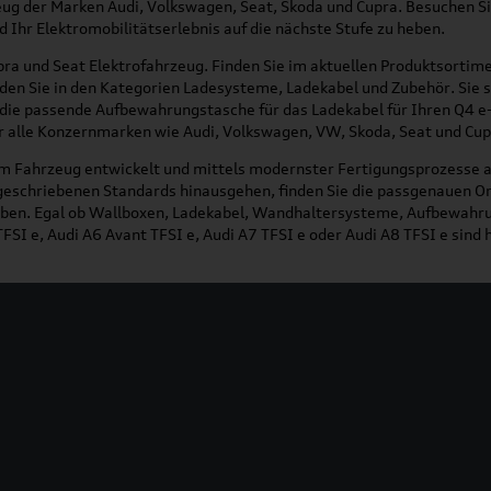
zeug der Marken Audi, Volkswagen, Seat, Skoda und Cupra. Besuchen S
d Ihr Elektromobilitätserlebnis auf die nächste Stufe zu heben.
ra und Seat Elektrofahrzeug. Finden Sie im aktuellen Produktsortime
finden Sie in den Kategorien Ladesysteme, Ladekabel und Zubehör. Sie 
 die passende Aufbewahrungstasche für das Ladekabel für Ihren Q4 e-
für alle Konzernmarken wie Audi, Volkswagen, VW, Skoda, Seat und Cup
zum Fahrzeug entwickelt und mittels modernster Fertigungsprozesse a
rgeschriebenen Standards hinausgehen, finden Sie die passgenauen Or
leiben. Egal ob Wallboxen, Ladekabel, Wandhaltersysteme, Aufbewahru
TFSI e, Audi A6 Avant TFSI e, Audi A7 TFSI e oder Audi A8 TFSI e sin