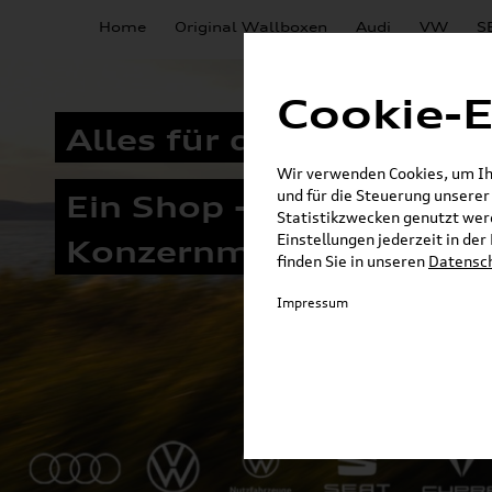
Home
Original Wallboxen
Audi
VW
S
Cookie-E
Alles für die Elektromob
Wir verwenden Cookies, um Ihn
und für die Steuerung unsere
Ein Shop - alle
Statistikzwecken genutzt werd
Einstellungen jederzeit in de
Konzernmarken
finden Sie in unseren
Datensc
Impressum