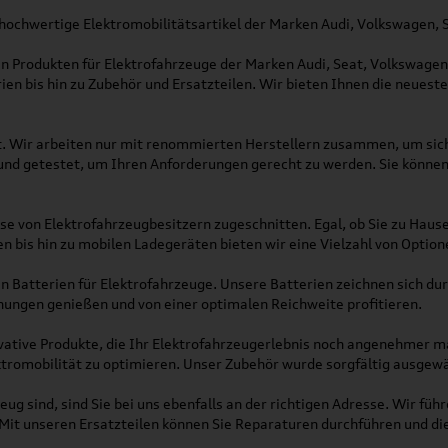
hochwertige Elektromobilitätsartikel der Marken Audi, Volkswagen, 
n Produkten für Elektrofahrzeuge der Marken Audi, Seat, Volkswagen, 
ien bis hin zu Zubehör und Ersatzteilen. Wir bieten Ihnen die neuest
. Wir arbeiten nur mit renommierten Herstellern zusammen, um sicher
nd getestet, um Ihren Anforderungen gerecht zu werden. Sie können 
sse von Elektrofahrzeugbesitzern zugeschnitten. Egal, ob Sie zu Hau
bis hin zu mobilen Ladegeräten bieten wir eine Vielzahl von Optione
en Batterien für Elektrofahrzeuge. Unsere Batterien zeichnen sich du
hungen genießen und von einer optimalen Reichweite profitieren.
vative Produkte, die Ihr Elektrofahrzeugerlebnis noch angenehmer m
ktromobilität zu optimieren. Unser Zubehör wurde sorgfältig ausgewäh
zeug sind, sind Sie bei uns ebenfalls an der richtigen Adresse. Wir f
 Mit unseren Ersatzteilen können Sie Reparaturen durchführen und die