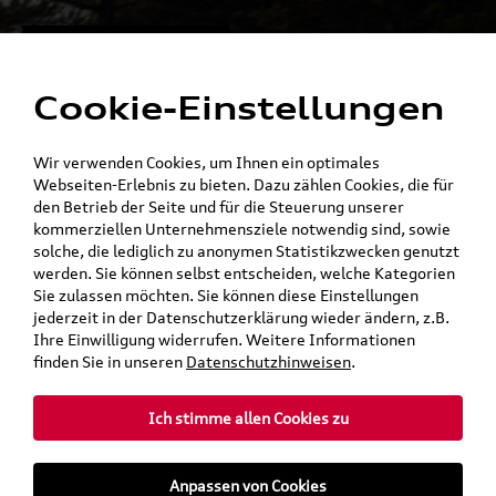
Alles für die
Menü
Elektromobilität
Cookie-Einstellungen
Ein Shop - alle Konzernmarken
Wir verwenden Cookies, um Ihnen ein optimales
Webseiten-Erlebnis zu bieten. Dazu zählen Cookies, die für
den Betrieb der Seite und für die Steuerung unserer
kommerziellen Unternehmensziele notwendig sind, sowie
solche, die lediglich zu anonymen Statistikzwecken genutzt
werden. Sie können selbst entscheiden, welche Kategorien
Sie zulassen möchten. Sie können diese Einstellungen
jederzeit in der Datenschutzerklärung wieder ändern, z.B.
Ihre Einwilligung widerrufen. Weitere Informationen
finden Sie in unseren
Datenschutzhinweisen
.
Ich stimme allen Cookies zu
teilen
Twitter
Instagram
WhatsApp
E-Mail
Anpassen von Cookies