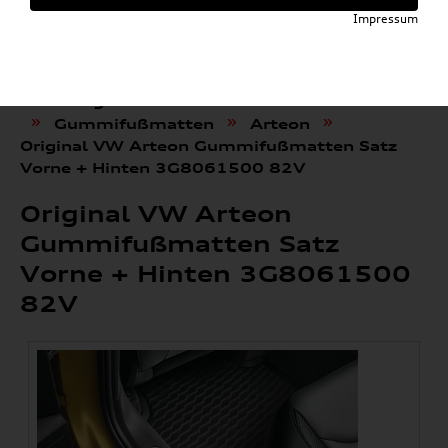
Impressum
»
»
Audi E-Mobility Shop
Weitere Artikel
»
Volkswagen Produkte
Komfort & Schutz
»
»
»
Gummifußmatten
Arteon
Original VW Arteon Gummifußmatten Satz
Vorne + Hinten 3G8061500 82V
Original VW Arteon
Gummifußmatten Satz
Vorne + Hinten 3G8061500
82V