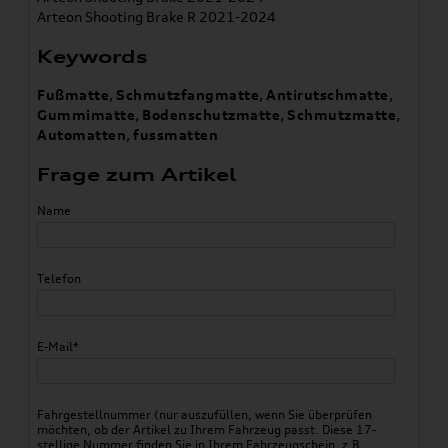
Arteon Shooting Brake R 2021-2024
Keywords
Fußmatte
,
Schmutzfangmatte
,
Antirutschmatte
,
Gummimatte
,
Bodenschutzmatte
,
Schmutzmatte
,
Automatten
,
fussmatten
Frage zum Artikel
Name
Telefon
E-Mail*
Fahrgestellnummer (nur auszufüllen, wenn Sie überprüfen
möchten, ob der Artikel zu Ihrem Fahrzeug passt. Diese 17-
stellige Nummer finden Sie in Ihrem Fahrzeugschein, z.B.