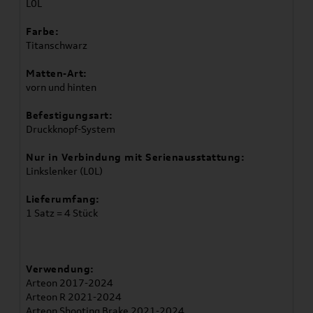
L0L
Farbe:
Titanschwarz
Matten-Art:
vorn und hinten
Befestigungsart:
Druckknopf-System
Nur in Verbindung mit Serienausstattung:
Linkslenker (L0L)
Lieferumfang:
1 Satz = 4 Stück
Verwendung:
Arteon 2017-2024
Arteon R 2021-2024
Arteon Shooting Brake 2021-2024