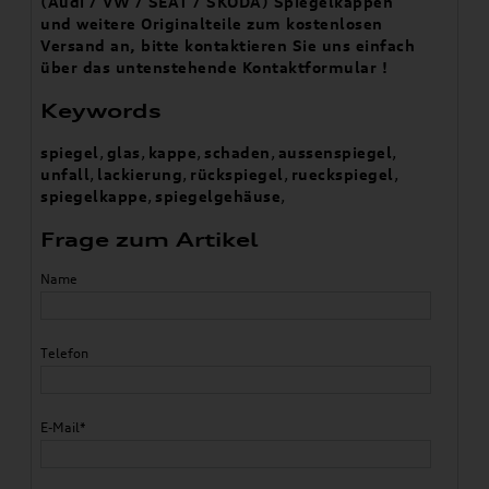
(Audi / VW / SEAT / SKODA) Spiegelkappen
und weitere Originalteile zum kostenlosen
Versand an, bitte kontaktieren Sie uns einfach
über das untenstehende Kontaktformular !
Keywords
spiegel
,
glas
,
kappe
,
schaden
,
aussenspiegel
,
unfall
,
lackierung
,
rückspiegel
,
rueckspiegel
,
spiegelkappe
,
spiegelgehäuse
,
Frage zum Artikel
Name
Telefon
E-Mail*