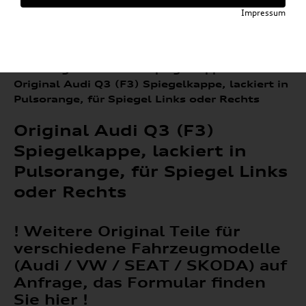
Impressum
»
»
Audi E-Mobility Shop
Weitere Artikel
»
»
Audi Original Teile
Spiegelkappen
Original Audi Q3 (F3) Spiegelkappe, lackiert in
Pulsorange, für Spiegel Links oder Rechts
Original Audi Q3 (F3)
Spiegelkappe, lackiert in
Pulsorange, für Spiegel Links
oder Rechts
! Weitere Original Teile für
verschiedene Fahrzeugmodelle
(Audi / VW / SEAT / SKODA) auf
Anfrage, das Formular finden
Sie hier !