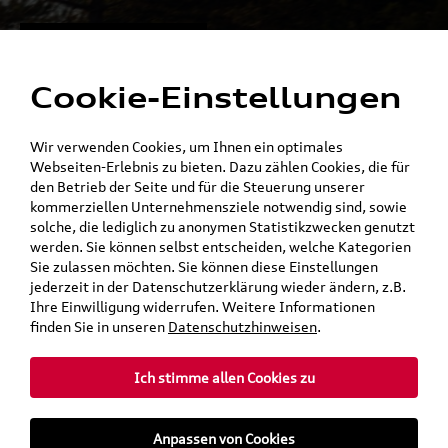
Alles für die
Menü
Elektromobilität
Cookie-Einstellungen
Ein Shop - alle Konzernmarken
Wir verwenden Cookies, um Ihnen ein optimales
Webseiten-Erlebnis zu bieten. Dazu zählen Cookies, die für
den Betrieb der Seite und für die Steuerung unserer
kommerziellen Unternehmensziele notwendig sind, sowie
solche, die lediglich zu anonymen Statistikzwecken genutzt
werden. Sie können selbst entscheiden, welche Kategorien
Sie zulassen möchten. Sie können diese Einstellungen
jederzeit in der Datenschutzerklärung wieder ändern, z.B.
Ihre Einwilligung widerrufen. Weitere Informationen
finden Sie in unseren
Datenschutzhinweisen
.
Ich stimme allen Cookies zu
teilen
Twitter
Instagram
WhatsApp
E-Mail
Anpassen von Cookies