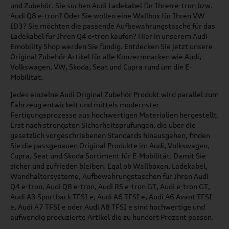
und Zubehör. Sie suchen Audi Ladekabel für Ihren e-tron bzw.
Audi Q8 e-tron? Oder Sie wollen eine Wallbox für Ihren VW
ID3? Sie möchten die passende Aufbewahrungstasche für das
Ladekabel für Ihren Q4 e-tron kaufen? Hier in unserem Audi
Emobility Shop werden Sie fündig. Entdecken Sie jetzt unsere
Original Zubehör Artikel für alle Konzernmarken wie Audi,
Volkswagen, VW, Skoda, Seat und Cupra rund um die E-
Mobilität.
Jedes einzelne Audi Original Zubehör Produkt wird parallel zum
Fahrzeug entwickelt und mittels modernster
Fertigungsprozesse aus hochwertigen Materialien hergestellt.
Erst nach strengsten Sicherheitsprüfungen, die über die
gesetzlich vorgeschriebenen Standards hinausgehen, finden
Sie die passgenauen Original Produkte im Audi, Volkswagen,
Cupra, Seat und Skoda Sortiment für E-Mobilität. Damit Sie
sicher und zufrieden bleiben. Egal ob Wallboxen, Ladekabel,
Wandhaltersysteme, Aufbewahrungstaschen für Ihren Audi
Q4 e-tron, Audi Q8 e-tron, Audi RS e-tron GT, Audi e-tron GT,
Audi A3 Sportback TFSI e, Audi A6 TFSI e, Audi A6 Avant TFSI
e, Audi A7 TFSI e oder Audi A8 TFSI e sind hochwertige und
aufwendig produzierte Artikel die zu hundert Prozent passen.