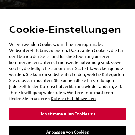
Alles für die
Menü
Elektromobilität
Cookie-Einstellungen
Ein Shop - alle Konzernmarken
Wir verwenden Cookies, um Ihnen ein optimales
Webseiten-Erlebnis zu bieten. Dazu zählen Cookies, die für
den Betrieb der Seite und für die Steuerung unserer
kommerziellen Unternehmensziele notwendig sind, sowie
solche, die lediglich zu anonymen Statistikzwecken genutzt
werden. Sie können selbst entscheiden, welche Kategorien
Sie zulassen möchten. Sie können diese Einstellungen
jederzeit in der Datenschutzerklärung wieder ändern, z.B.
Ihre Einwilligung widerrufen. Weitere Informationen
finden Sie in unseren
Datenschutzhinweisen
.
Ich stimme allen Cookies zu
teilen
Twitter
Instagram
WhatsApp
E-Mail
Anpassen von Cookies