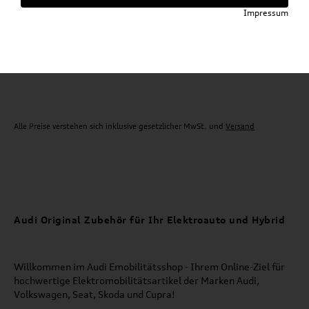
Impressum
Für die gegebenen Parameter wurde kein Artikel oder keine Artikelvariante gefunden.
Zurück
Alle Preise verstehen sich inklusive gesetzlicher MwSt. und
Versand
Audi Original Zubehör für Ihr Elektroauto und Hybrid
Willkommen im Audi Emobilitätsshop - Ihrem Online-Ziel für
hochwertige Elektromobilitätsartikel der Marken Audi,
Volkswagen, Seat, Skoda und Cupra!