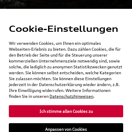
Alles für die
Menü
Elektromobilität
Cookie-Einstellungen
Ein Shop - alle Konzernmarken
Wir verwenden Cookies, um Ihnen ein optimales
Webseiten-Erlebnis zu bieten. Dazu zählen Cookies, die für
den Betrieb der Seite und für die Steuerung unserer
kommerziellen Unternehmensziele notwendig sind, sowie
solche, die lediglich zu anonymen Statistikzwecken genutzt
werden. Sie können selbst entscheiden, welche Kategorien
Sie zulassen möchten. Sie können diese Einstellungen
jederzeit in der Datenschutzerklärung wieder ändern, z.B.
Ihre Einwilligung widerrufen. Weitere Informationen
finden Sie in unseren
Datenschutzhinweisen
.
Ich stimme allen Cookies zu
teilen
Twitter
Instagram
WhatsApp
E-Mail
Anpassen von Cookies