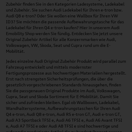
Zubehör finden Sie in den Kategorien Ladesysteme, Ladekabel
und Zubehör. Sie suchen Audi Ladekabel für Ihren e-tron bzw.
Audi Q8 e-tron? Oder Sie wollen eine Wallbox für Ihren VW
ID3? Sie möchten die passende Aufbewahrungstasche für das
Ladekabel für Ihren Q4 e-tron kaufen? Hier in unserem Audi
Emobility Shop werden Sie fündig. Entdecken Sie jetzt unsere
Original Zubehör Artikel für alle Konzernmarken wie Audi,
Volkswagen, VW, Skoda, Seat und Cupra rund um die E-
Mobilität.
Jedes einzelne Audi Original Zubehör Produkt wird parallel zum
Fahrzeug entwickelt und mittels modernster
Fertigungsprozesse aus hochwertigen Materialien hergestellt.
Erst nach strengsten Sicherheitsprüfungen, die über die
gesetzlich vorgeschriebenen Standards hinausgehen, finden
Sie die passgenauen Original Produkte im Audi, Volkswagen,
Cupra, Seat und Skoda Sortiment für E-Mobilität. Damit Sie
sicher und zufrieden bleiben. Egal ob Wallboxen, Ladekabel,
Wandhaltersysteme, Aufbewahrungstaschen für Ihren Audi
Q4 e-tron, Audi Q8 e-tron, Audi RS e-tron GT, Audi e-tron GT,
Audi A3 Sportback TFSI e, Audi A6 TFSI e, Audi A6 Avant TFSI
e, Audi A7 TFSI e oder Audi A8 TFSI e sind hochwertige und
aufwendig produzierte Artikel die zu hundert Prozent passen.