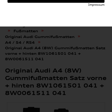
Impressum
»
»
Audi E-Mobility Shop
Weitere Artikel
»
Audi Original Zubehör
Komfort & Schutz
»
»
Fußmatten
»
Original Audi Gummifußmatten
»
A4 / S4 / RS4
Original Audi A4 (8W) Gummifußmatten Satz
vorne + hinten 8W1061501 041 +
8W0061511 041
Original Audi A4 (8W)
Gummifußmatten Satz vorne
+ hinten 8W1061501 041 +
8W0061511 041