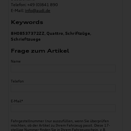
Telefon: +49 (0)841 890
E-Mail:
info@audi.de
Keywords
8H08537372ZZ
,
Quattro
,
Schriftzüge
,
Schrieftzuege
Frage zum Artikel
Name
Telefon
E-Mail*
Fahrgestellnummer (nur auszufüllen, wenn Sie überprüfen
möchten, ob der Artikel zu Ihrem Fahrzeug passt. Diese 17-
stellige Nummer finden Sie in Ihrem Fahrzeugschein, z.B.