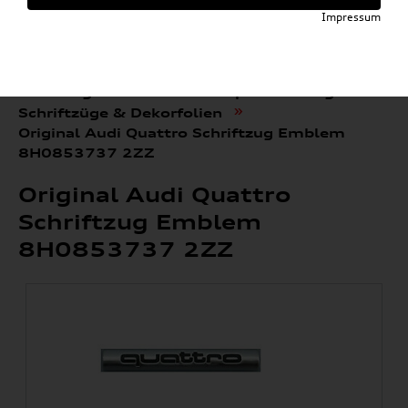
Impressum
»
»
Audi E-Mobility Shop
Weitere Artikel
»
»
Audi Original Zubehör
Sport & Design
»
Schriftzüge & Dekorfolien
Original Audi Quattro Schriftzug Emblem
8H0853737 2ZZ
Original Audi Quattro
Schriftzug Emblem
8H0853737 2ZZ