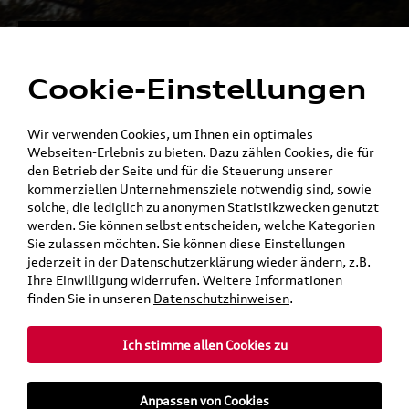
Alles für die
Menü
Elektromobilität
Cookie-Einstellungen
Ein Shop - alle Konzernmarken
Wir verwenden Cookies, um Ihnen ein optimales
Webseiten-Erlebnis zu bieten. Dazu zählen Cookies, die für
den Betrieb der Seite und für die Steuerung unserer
kommerziellen Unternehmensziele notwendig sind, sowie
solche, die lediglich zu anonymen Statistikzwecken genutzt
werden. Sie können selbst entscheiden, welche Kategorien
Sie zulassen möchten. Sie können diese Einstellungen
jederzeit in der Datenschutzerklärung wieder ändern, z.B.
Ihre Einwilligung widerrufen. Weitere Informationen
finden Sie in unseren
Datenschutzhinweisen
.
Ich stimme allen Cookies zu
teilen
Twitter
Instagram
WhatsApp
E-Mail
Anpassen von Cookies