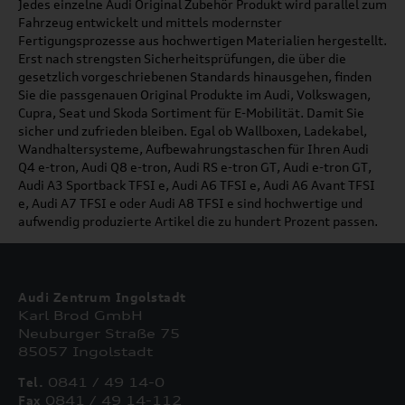
Jedes einzelne Audi Original Zubehör Produkt wird parallel zum
Fahrzeug entwickelt und mittels modernster
Fertigungsprozesse aus hochwertigen Materialien hergestellt.
Erst nach strengsten Sicherheitsprüfungen, die über die
gesetzlich vorgeschriebenen Standards hinausgehen, finden
Sie die passgenauen Original Produkte im Audi, Volkswagen,
Cupra, Seat und Skoda Sortiment für E-Mobilität. Damit Sie
sicher und zufrieden bleiben. Egal ob Wallboxen, Ladekabel,
Wandhaltersysteme, Aufbewahrungstaschen für Ihren Audi
Q4 e-tron, Audi Q8 e-tron, Audi RS e-tron GT, Audi e-tron GT,
Audi A3 Sportback TFSI e, Audi A6 TFSI e, Audi A6 Avant TFSI
e, Audi A7 TFSI e oder Audi A8 TFSI e sind hochwertige und
aufwendig produzierte Artikel die zu hundert Prozent passen.
Audi Zentrum Ingolstadt
Karl Brod GmbH
Neuburger Straße 75
85057 Ingolstadt
Tel.
0841 / 49 14-0
Fax
0841 / 49 14-112