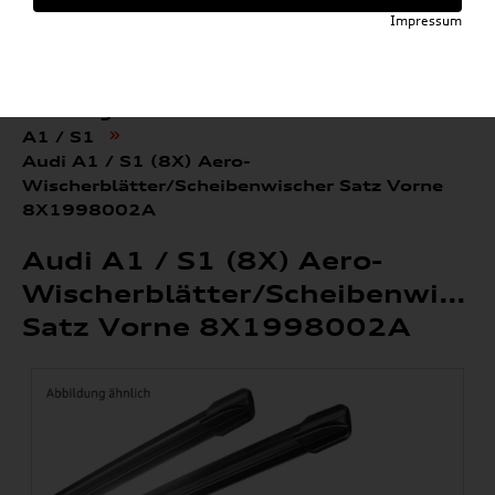
Impressum
»
»
Audi E-Mobility Shop
Weitere Artikel
»
»
Audi Original Teile
Wischerblätter
»
A1 / S1
Audi A1 / S1 (8X) Aero-
Wischerblätter/Scheibenwischer Satz Vorne
8X1998002A
Audi A1 / S1 (8X) Aero-
Wischerblätter/Scheibenwisch
Satz Vorne 8X1998002A