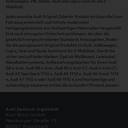
Volkswagen, VW, Skoda, Seat und Cupra rund um die E-
Mobilität.
Jedes einzelne Audi Original Zubehör Produkt wird parallel zum
Fahrzeug entwickelt und mittels modernster
Fertigungsprozesse aus hochwertigen Materialien hergestellt.
Erst nach strengsten Sicherheitsprüfungen, die über die
gesetzlich vorgeschriebenen Standards hinausgehen, finden
Sie die passgenauen Original Produkte im Audi, Volkswagen,
Cupra, Seat und Skoda Sortiment für E-Mobilität. Damit Sie
sicher und zufrieden bleiben. Egal ob Wallboxen, Ladekabel,
Wandhaltersysteme, Aufbewahrungstaschen für Ihren Audi
Q4 e-tron, Audi Q8 e-tron, Audi RS e-tron GT, Audi e-tron GT,
Audi A3 Sportback TFSI e, Audi A6 TFSI e, Audi A6 Avant TFSI
e, Audi A7 TFSI e oder Audi A8 TFSI e sind hochwertige und
aufwendig produzierte Artikel die zu hundert Prozent passen.
Audi Zentrum Ingolstadt
Karl Brod GmbH
Neuburger Straße 75
85057 Ingolstadt