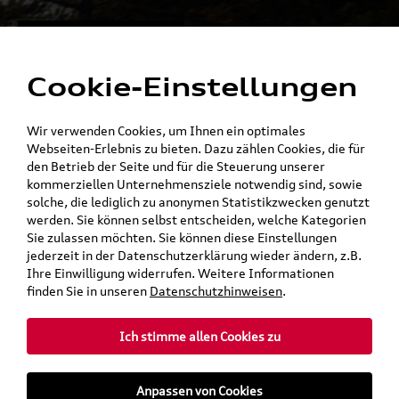
Alles für die
Menü
Elektromobilität
Cookie-Einstellungen
Ein Shop - alle Konzernmarken
Wir verwenden Cookies, um Ihnen ein optimales
Webseiten-Erlebnis zu bieten. Dazu zählen Cookies, die für
den Betrieb der Seite und für die Steuerung unserer
kommerziellen Unternehmensziele notwendig sind, sowie
solche, die lediglich zu anonymen Statistikzwecken genutzt
werden. Sie können selbst entscheiden, welche Kategorien
Sie zulassen möchten. Sie können diese Einstellungen
jederzeit in der Datenschutzerklärung wieder ändern, z.B.
Ihre Einwilligung widerrufen. Weitere Informationen
finden Sie in unseren
Datenschutzhinweisen
.
Ich stimme allen Cookies zu
teilen
Twitter
Instagram
WhatsApp
E-Mail
Anpassen von Cookies