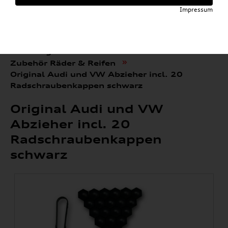
Impressum
»
»
Audi E-Mobility Shop
Weitere Artikel
»
Audi Original Räder & Reifen
»
Zubehör Räder & Reifen
Original Audi und VW Abzieher incl. 20
Radschraubenkappen schwarz
Original Audi und VW
Abzieher incl. 20
Radschraubenkappen
schwarz